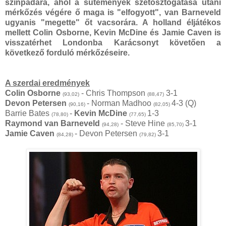
színpadára, ahol a sütemények szétosztogatása utáni
mérkőzés végére ő maga is "elfogyott", van Barneveld
ugyanis "megette" őt vacsorára. A holland éljátékos
mellett Colin Osborne, Kevin McDine és Jamie Caven is
visszatérhet Londonba Karácsonyt követően a
következő forduló mérkőzéseire.
A szerdai eredmények
Colin Osborne
- Chris Thompson
3-1
(93,02)
(88,47)
Devon Petersen
- Norman Madhoo
4-3 (Q)
(90,16)
(82,05)
Barrie Bates
-
Kevin McDine
1-3
(78,80)
(77,65)
Raymond van Barneveld
- Steve Hine
3-1
(94,28)
(85,70)
Jamie Caven
- Devon Petersen
3-1
(84,28)
(79,82)