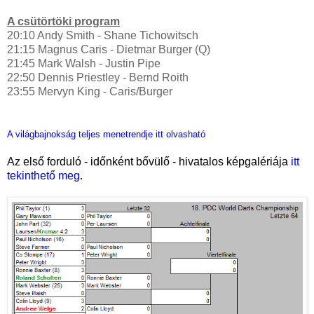
A csütörtöki program
20:10 Andy Smith - Shane Tichowitsch
21:15 Magnus Caris - Dietmar Burger (Q)
21:45 Mark Walsh - Justin Pipe
22:50 Dennis Priestley - Bernd Roith
23:55 Mervyn King - Caris/Burger
A világbajnokság teljes menetrendje itt olvasható
Az első forduló - időnként bővülő - hivatalos képgalériája
itt
tekinthető meg
.