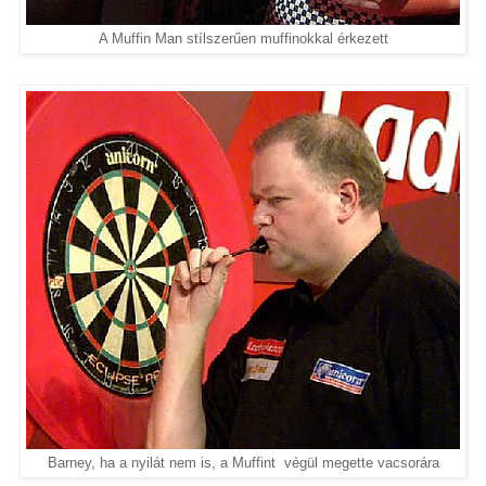
A Muffin Man stílszerűen muffinokkal érkezett
Barney, ha a nyilát nem is, a Muffint végül megette vacsorára