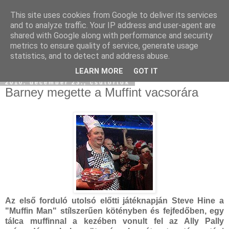
This site uses cookies from Google to deliver its services
and to analyze traffic. Your IP address and user-agent are
shared with Google along with performance and security
metrics to ensure quality of service, generate usage
statistics, and to detect and address abuse.
LEARN MORE
GOT IT
2010. december 23., csütörtök
Barney megette a Muffint vacsorára
Az első forduló utolsó előtti játéknapján Steve Hine a
"Muffin Man" stílszerűen kötényben és fejfedőben, egy
tálca muffinnal a kezében vonult fel az Ally Pally