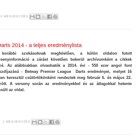
0 MEGJEGYZÉS
rts 2014 - a teljes eredménylista
korábbi szokásoknak megfelelően, a külön oldalon futott
rsenyinformáció a zárást követően bekerül archívumként a cikkek
zé. Az alábbiakban olvashatók a 2014. évi - 550 ezer angol font
szdíjazású - Betway Premier League Darts eredményei, melyet 16
ten keresztül csütörtökönként rendeztek meg február 6. és május 22.
zött. A verseny során az eredményekkel és az átlagokkal hetente
ssült az oldal.
1 MEGJEGYZÉS