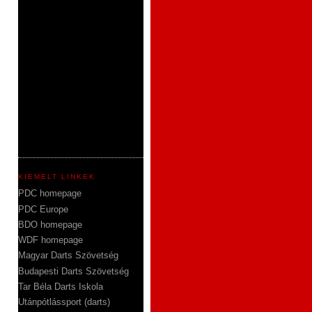
KIEMELT LINKEK
PDC homepage
PDC Europe
BDO homepage
WDF homepage
Magyar Darts Szövetség
Budapesti Darts Szövetség
Tar Béla Darts Iskola
Utánpótlássport (darts)