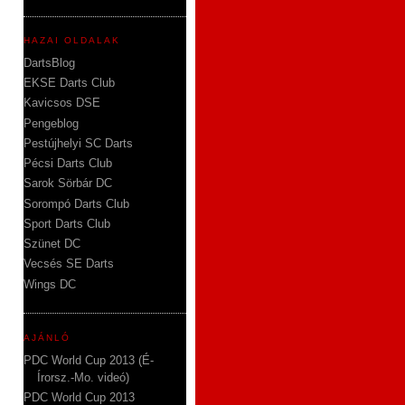
HAZAI OLDALAK
DartsBlog
EKSE Darts Club
Kavicsos DSE
Pengeblog
Pestújhelyi SC Darts
Pécsi Darts Club
Sarok Sörbár DC
Sorompó Darts Club
Sport Darts Club
Szünet DC
Vecsés SE Darts
Wings DC
AJÁNLÓ
PDC World Cup 2013 (É-
Írorsz.-Mo. videó)
PDC World Cup 2013