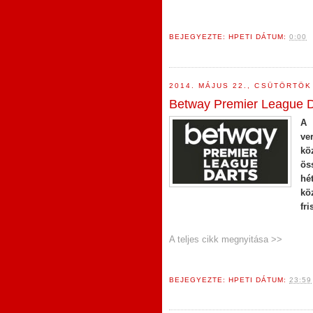
BEJEGYEZTE:
HPETI
DÁTUM:
0:00
2014. MÁJUS 22., CSÜTÖRTÖK
Betway Premier League Da
A 
ve
kö
ös
hé
kö
fri
A teljes cikk megnyitása >>
BEJEGYEZTE:
HPETI
DÁTUM:
23:59