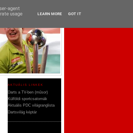
user-agent
erate usage
LEARN MORE
GOT IT
AKTUÁLIS LINKEK
Darts a TV-ben (műsor)
Külföldi sportcsatornák
Aktuális PDC világranglista
Dartsvilág képtár