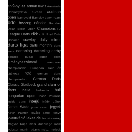
9-nyilas
adrian lewis
3D
Anastasia
austrian
Dobromyslova
auchan
open
barneveld
Barnsley
barry hearn
bdo
bezzeg nándor
Brendan
Championship
Dolan
British Open
cikk
League Darts
colin lloyd
Colin
crawley
daily mirror
Osborne
darts liga
darts monthly
darts
dartsblog
dartsvilag
derby
zone
dömsöd
dubai
dutch open
élménybeszámoló
european
championship
European Tour
év
fotó
játékosa
german darts
German Darts
championship
grand slam of
Classic
Gladbeck
darts
hull
halle
Hollandia
hungarian open
Ihász Veronika
interjú
inside darts
ivády gábor
James Wade
jegyek
jamie caven
Kevin Painter
kovács patrik
könyv
lakeside
kvalifikáció
live streaming
Magyar Kupa
mark dudbridge
mark
webster
martin adams
mdsz
melisek