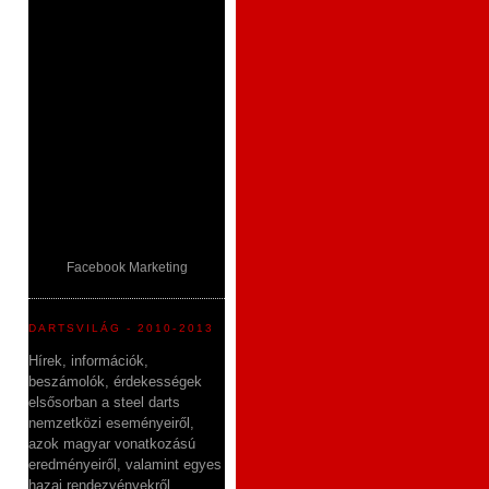
Facebook Marketing
DARTSVILÁG - 2010-2013
Hírek, információk,
beszámolók, érdekességek
elsősorban a steel darts
nemzetközi eseményeiről,
azok magyar vonatkozású
eredményeiről, valamint egyes
hazai rendezvényekről.