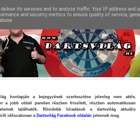
deliver its services and to analyze traffic. Your IP address and 
formance and security metrics to ensure quality of service, gen
abuse.
ilág honlapján a bejegyzések szerkesztése jelenleg nem aktív,
r a jobb oldali panelen részben frissített, részben automatikusan
 elemek találhatók. Rövidebb híradások a dartsvilág aktuális
ről időszakosan a
Dartsvilág Facebook oldalán
jelennek meg.