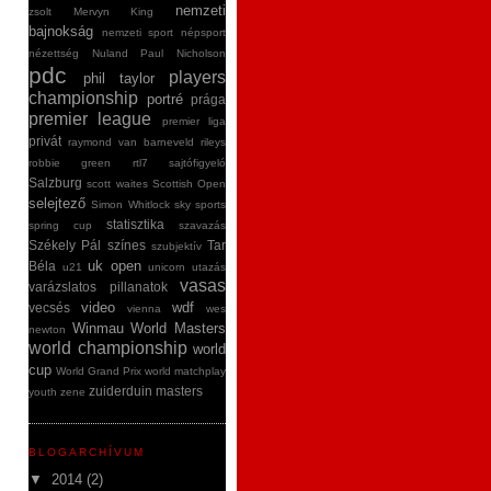
nemzeti
zsolt
Mervyn King
bajnokság
nemzeti sport
népsport
nézettség
Nuland
Paul Nicholson
pdc
players
phil taylor
championship
portré
prága
premier league
premier liga
privát
raymond van barneveld
rileys
robbie green
rtl7
sajtófigyeló
Salzburg
scott waites
Scottish Open
selejtező
Simon Whitlock
sky sports
statisztika
spring cup
szavazás
Székely Pál
színes
Tar
szubjektív
uk open
Béla
u21
unicorn
utazás
vasas
varázslatos pillanatok
video
wdf
vecsés
vienna
wes
Winmau World Masters
newton
world championship
world
cup
World Grand Prix
world matchplay
zuiderduin masters
youth
zene
BLOGARCHÍVUM
▼
2014
(2)