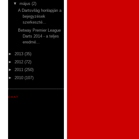
▼
május
(2)
A Dartsvilág honlapján a
bejegyzések
szerkeszté...
Betway Premier League
Darts 2014 - a teljes
eredmé...
►
2013
(35)
►
2012
(72)
►
2011
(250)
►
2010
(107)
CHAT