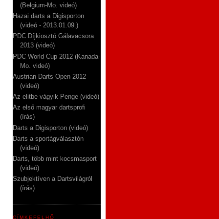
(Belgium-Mo. videó)
Hazai darts a Digisporton
(videó - 2013.01.09.)
PDC Díjkiosztó Gálavacsora
2013 (videó)
PDC World Cup 2012 (Kanada-
Mo. videó)
Austrian Darts Open 2012
(videó)
Az elitbe vágyik Penge (videó)
Az első magyar dartsprofi
(írás)
Darts a Digisporton (videó)
Darts a sportágválasztón
(videó)
Darts, több mint kocsmasport
(videó)
Szubjektíven a Dartsvilágról
(írás)
CÍMKEFELHŐ