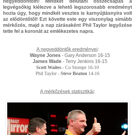
negyeddöntőin! Mindkét délutáni összecsapás a
legvégsőkig kiélezve a lehető legszorosabb eredményt
hozta úgy, hogy mindkét vesztes is karnyújtásnyira volt
az elődöntőtől!
Ezt követte este egy viszonylag simább
mérkőzés, majd a nap zárásaként Phil Taylor legyőzése
tette fel a koronát az emlékezetes napra.
A negyeddöntők eredményei
:
Wayne Jones
- Gary Anderson 16-15
James Wade
- Terry Jenkins 16-15
Scott Waites
- Co Stompe 16-10
Phil Taylor -
Steve Beaton
14-16
A mérkőzések statisztikái
: