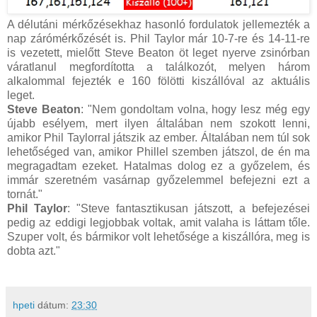
A délutáni mérkőzésekhaz hasonló fordulatok jellemezték a
nap zárómérkőzését is. Phil Taylor már 10-7-re és 14-11-re
is vezetett, mielőtt Steve Beaton öt leget nyerve zsinórban
váratlanul megfordította a találkozót, melyen három
alkalommal fejezték e 160 fölötti kiszállóval az aktuális
leget.
Steve Beaton
: "Nem gondoltam volna, hogy lesz még egy
újabb esélyem, mert ilyen általában nem szokott lenni,
amikor Phil Taylorral játszik az ember. Általában nem túl sok
lehetőséged van, amikor Phillel szemben játszol, de én ma
megragadtam ezeket. Hatalmas dolog ez a győzelem, és
immár szeretném vasárnap győzelemmel befejezni ezt a
tornát."
Phil Taylor
: "Steve fantasztikusan játszott, a befejezései
pedig az eddigi legjobbak voltak, amit valaha is láttam tőle.
Szuper volt, és bármikor volt lehetősége a kiszállóra, meg is
dobta azt."
hpeti
dátum:
23:30