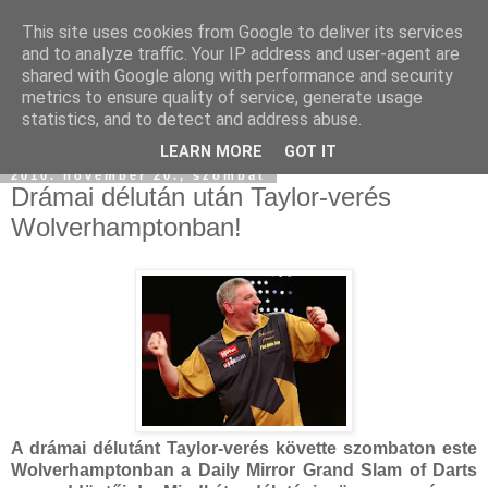
This site uses cookies from Google to deliver its services
and to analyze traffic. Your IP address and user-agent are
shared with Google along with performance and security
metrics to ensure quality of service, generate usage
statistics, and to detect and address abuse.
LEARN MORE
GOT IT
2010. november 20., szombat
Drámai délután után Taylor-verés
Wolverhamptonban!
A drámai délutánt Taylor-verés követte szombaton este
Wolverhamptonban a Daily Mirror Grand Slam of Darts