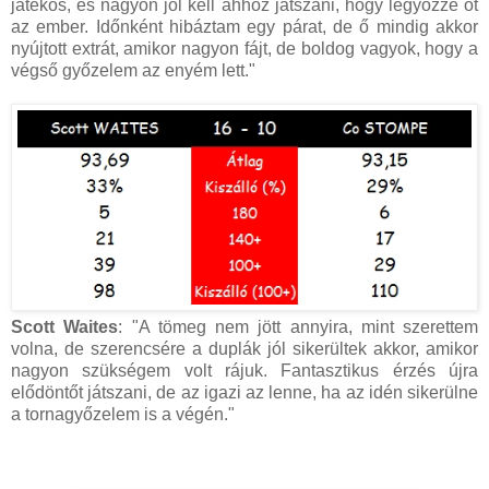
játékos, és nagyon jól kell ahhoz játszani, hogy legyőzze őt
az ember. Időnként hibáztam egy párat, de ő mindig akkor
nyújtott extrát, amikor nagyon fájt, de boldog vagyok, hogy a
végső győzelem az enyém lett."
Scott Waites
: "A tömeg nem jött annyira, mint szerettem
volna, de szerencsére a duplák jól sikerültek akkor, amikor
nagyon szükségem volt rájuk. Fantasztikus érzés újra
elődöntőt játszani, de az igazi az lenne, ha az idén sikerülne
a tornagyőzelem is a végén."