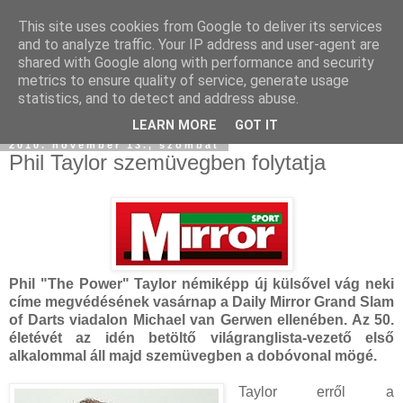
This site uses cookies from Google to deliver its services
and to analyze traffic. Your IP address and user-agent are
shared with Google along with performance and security
metrics to ensure quality of service, generate usage
statistics, and to detect and address abuse.
LEARN MORE
GOT IT
2010. november 13., szombat
Phil Taylor szemüvegben folytatja
Phil "The Power" Taylor némiképp új külsővel vág neki
címe megvédésének vasárnap a Daily Mirror Grand Slam
of Darts viadalon Michael van Gerwen ellenében. Az 50.
életévét az idén betöltő világranglista-vezető első
alkalommal áll majd szemüvegben a dobóvonal mögé.
Taylor erről a