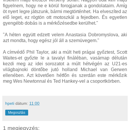
figyelnem, hogy ne e körül forogjanak a gondolataim. Amíg
öt nyert legre játszunk, bármi megtörténhet. Ha elveszíted az
elő leget, ez rögtön ott motoszkál a fejedben. És egyetlen
gyengébb dobás is a mérkőzésedbe kerülhet."
"A héten együtt edzett velem Anastasia Dobromyslova, aki
azt mondta, hogy egész jól áll a szemüvegem."
A címvédő Phil Taylor, aki a múlt heti prágai győztest, Scott
Waites-et győzte le a tavalyi fináléban, vasárnap délután
kezdi meg az idei sorozatot a múlt hétvégén az U21-es
világbajnoki döntőbe jutó holland Michael van Gerwen
ellenében. Azt követően hétfőn és szerdán este mérkőzik
meg Wes Newtonnal és Ted Hankey-vel a csoportkörben.
hpeti
dátum:
11:00
Megosztás
1 megjegyzés: