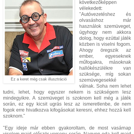
következőképpen
vélekedett:
"Autóvezetéshez és
olvasáshoz már
használok szemüveget,
úgyhogy nem akkora
dolog, hogy ezúttal játék
közben is viselni fogom.
Ahogy öregszik az
ember, egyeseknek
műfogakra, másoknak
hallókészülékre van
szüksége, míg sokan
Ez a keret még csak illusztráció
szemüvegesekké
válnak. Soha nem lehet
tudni, lehet, hogy egyszer nekem is szükségem lesz
mindegyikre. A szemüveget is szoknom kell még a játék
során, ez egy kicsit ugrás lesz az ismeretlenbe, de nem
fogok erre hivatkozva kifogásokat keresni, ehhez hozzá kell
szoknom."
"Egy ideje már ebben gyakoroltam, de most vasárnap
viselem majd először verseny során. Nagyon oda kell majd