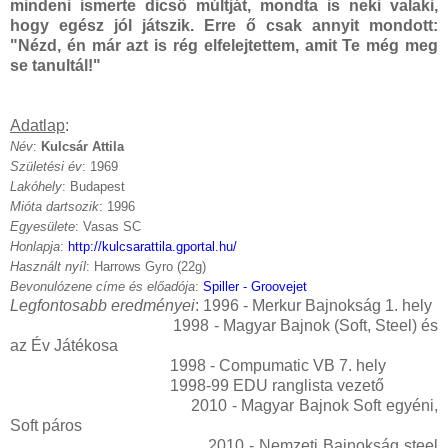
mindeni ismerte dicső múltját, mondta is neki valaki,
hogy egész jól játszik. Erre ő csak annyit mondott:
"Nézd, én már azt is rég elfelejtettem, amit Te még meg
se tanultál!"
Adatlap
:
Név
:
Kulcsár Attila
Születési év
: 1969
Lakóhely
: Budapest
Mióta dartsozik
: 1996
Egyesülete
: Vasas SC
Honlapja
:
http://kulcsarattila.gportal.hu/
Használt nyíl
: Harrows Gyro (22g)
Bevonulózene címe és előadója
:
Spiller - Groovejet
Legfontosabb eredményei
: 1996 - Merkur Bajnokság 1. hely
1998 - Magyar Bajnok (Soft, Steel) és
az Év Játékosa
1998 - Compumatic VB 7. hely
1998-99 EDU ranglista vezető
2010 - Magyar Bajnok Soft egyéni,
Soft páros
2010 - Nemzeti Bajnokság steel