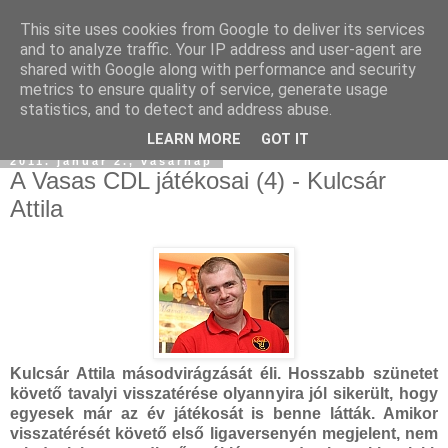
This site uses cookies from Google to deliver its services
and to analyze traffic. Your IP address and user-agent are
shared with Google along with performance and security
metrics to ensure quality of service, generate usage
statistics, and to detect and address abuse.
LEARN MORE
GOT IT
2011. január 2., vasárnap
A Vasas CDL játékosai (4) - Kulcsár
Attila
Kulcsár Attila másodvirágzását éli. Hosszabb szünetet
követő tavalyi visszatérése olyannyira jól sikerült, hogy
egyesek már az év játékosát is benne látták. Amikor
visszatérését követő első ligaversenyén megjelent, nem