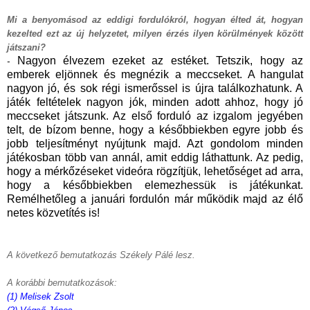
Mi a benyomásod az eddigi fordulókról, hogyan élted át, hogyan
kezelted ezt az új helyzetet, milyen érzés ilyen körülmények között
játszani?
Nagyon élvezem ezeket az estéket. Tetszik, hogy az
-
emberek eljönnek és megnézik a meccseket. A hangulat
nagyon jó, és sok régi ismerőssel is újra találkozhatunk. A
játék feltételek nagyon jók, minden adott ahhoz, hogy jó
meccseket játszunk. Az első forduló az izgalom jegyében
telt, de bízom benne, hogy a későbbiekben egyre jobb és
jobb teljesítményt nyújtunk majd. Azt gondolom minden
játékosban több van annál, amit eddig láthattunk. Az pedig,
hogy a mérkőzéseket videóra rögzítjük, lehetőséget ad arra,
hogy a későbbiekben elemezhessük is játékunkat.
Remélhetőleg a januári fordulón már működik majd az élő
netes közvetítés is!
A következő bemutatkozás Székely Pálé lesz.
A korábbi bemutatkozások:
(1) Melisek Zsolt