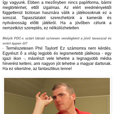
így vagyunk. Ebben a mezőnyben nincs papírforma, bármi
megtörténhet, ettől izgalmas. Az elért eredményektől
függetlenül biztosan hasznára válik a játékosoknak ez a
sorozat. Tapasztalatot szerezhetünk a kamerák és
nyilvánosság előtti játékról. Ha a jövőben célunk a
nemzetközi szereplés, ez nélkülözhetetlen
.
Melyik PDC-s sztárt látnád szívesen vendégként a jövő tavasszal és
miért éppen őt?
Természetesen Phil Taylort! Ez számomra nem kérdés.
-
Egyrészt ő a világ legjobb és legismertebb játékosa - egy
igazi ikon -, másrészt vele lehetne a legnagyobb média
hírverést kelteni, ami nagyon jót tehetne a magyar dartsnak.
Ha ez sikerülne, az fantasztikus lenne!