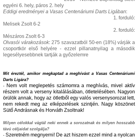
egyéni 6. hely, páros 2. hely
Eddigi eredményei a Vasas Centenáriumi Darts Ligában
:
1. forduló:
Melisek Zsolt 6-2
2. forduló:
Mészáros Zsolt
6-3
Olvasói várakozások
: 275 szavazatból 50-en (18%) várják a
csoportkör első helyére - ezzel pillanatnyilag a második
legesélyesebbnek tartják a győzelemre
Mit éreztél, amikor megkaptad a meghívást a Vasas Centenáriumi
Darts Ligára?
Nem volt meglepetés számomra a meghívás, mivel aktív
-
részem volt a verseny kitalálásában, ötletelésében. Nagyon
örülök annak, hogy az ötletből egy valós versenysorozat lett,
nem rekedt meg az elképzelések szintjén. Nagy köszönet
Sütő Andrásnak és Horváth Zsoltnak!
Milyen célokkal vágtál neki ennek a sorozatnak és milyen hosszabb
távú céljai
dat szolgálja?
Szeretném megnyerni! De azt hiszem ezzel mind a nyolcan
-