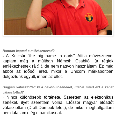
Honnan kaptad a művészneved?
A Kulcsár "the big name in darts" Attila művésznevet
-
kaptam még a múltban Németh Csabitól (a régiek
emlékezhetnek rá :) ), de nem nagyon használtam. Ez még
abból az időből ered, mikor a Unicorn márkaboltban
dolgoztunk együtt, innen az ötlet.
Hogyan választottad ki a bevonulózenédet, illetve miért ezt a zenét
választottad?
Nincs különösebb története. Szeretem az elektronikus
-
zenéket, ilyet szerettem volna. Először magyar előadót
választottam (Draft-Dombok felett), de mikor meghallgattam
nem találtam elég dinamikusnak.