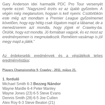
Gary Anderson idei harmadik PDC Pro Tour versenyét
nyerte ezzel: "
Nagyszerű érzés ez az újabb győzelem. A
végén még megtanulom, hogyan is kell nyerni. Csütörtökön
este még azt mondtam a Premier League győzelmemet
követően, hogy egy hétig csak lógatom majd a lábamat, de a
menedzserem azt mondta, hogy jöjjek el Crawley-ba.
Örülök, hogy ezt mondta. Jó formában vagyok, és ez most az
eredményeimen is megmutatkozik. Remélem vasárnap is jól
megy majd a játék.
"
Az érdekesebb eredmények és a végjátékok teljes
eredménylistája
:
Players Championship 9, Crawley - 2011. május 21.
1. forduló
Michael Smith 6-3
Bezzeg Nándor
Wayne Mardle 6-4 Peter Manley
Wayne Jones (23) 6-5 Steve Evans
Dennis Smith (28) 6-5 Joe Cullen
Alex Roy 6-3 Steve Beaton (21)