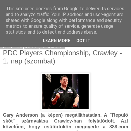
This site uses cookies from Google to deliver its services
and to analyze traffic. Your IP address and user-agent are
shared with Google along with performance and security
metrics to ensure quality of service, generate usage
statistics, and to detect and address abuse.
LEARN MORE
GOT IT
2011. május 21., szombat
PDC Players Championship, Crawley -
1. nap (szombat)
Gary Anderson (a képen) megállíthatatlan. A "Repülő
skót" szárnyalása Crawley-ban folytatódott. Azt
követően, hogy csütörtökön megnyerte a 888.com