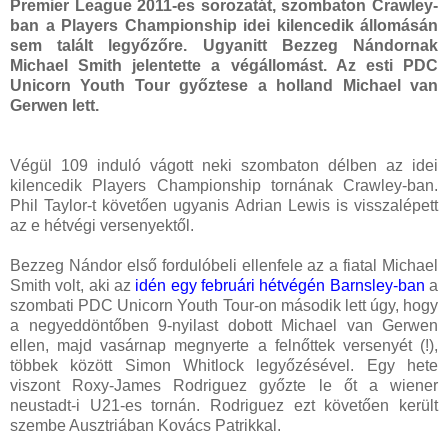
Premier League 2011-es sorozatát, szombaton Crawley-
ban
a Players Championship idei kilencedik állomásán
sem talált legyőzőre. Ugyanitt Bezzeg Nándornak
Michael Smith jelentette a végállomást. Az esti PDC
Unicorn Youth Tour győztese a holland Michael van
Gerwen lett.
Végül 109 induló vágott neki szombaton délben az idei
kilencedik Players Championship tornának Crawley-ban.
Phil Taylor-t követően ugyanis Adrian Lewis is visszalépett
az e hétvégi versenyektől.
Bezzeg Nándor első fordulóbeli ellenfele az a fiatal Michael
Smith volt, aki az
idén egy februári hétvégén Barnsley-ban
a
szombati PDC Unicorn Youth Tour-on második lett úgy, hogy
a negyeddöntőben 9-nyilast dobott Michael van Gerwen
ellen, majd vasárnap megnyerte a felnőttek versenyét (!),
többek között Simon Whitlock legyőzésével. Egy hete
viszont Roxy-James Rodriguez győzte le őt a wiener
neustadt-i U21-es tornán. Rodriguez ezt követően került
szembe Ausztriában Kovács Patrikkal.