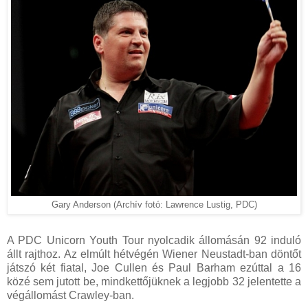
Gary Anderson
(Archív fotó: Lawrence Lustig, PDC)
A PDC Unicorn Youth Tour nyolcadik állomásán 92 induló
állt rajthoz. Az elmúlt hétvégén Wiener Neustadt-ban döntőt
játszó két fiatal, Joe Cullen és Paul Barham ezúttal a 16
közé sem jutott be, mindkettőjüknek a legjobb 32 jelentette a
végállomást Crawley-ban.