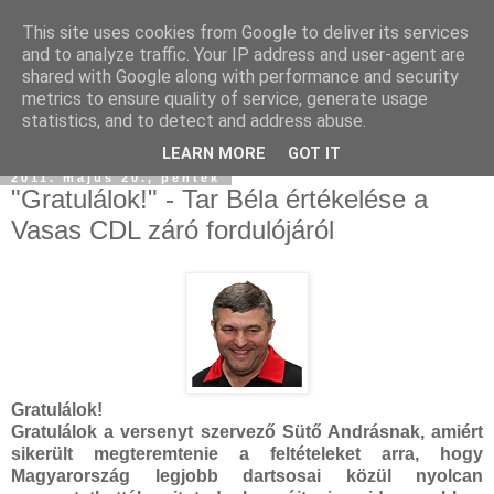
This site uses cookies from Google to deliver its services
and to analyze traffic. Your IP address and user-agent are
shared with Google along with performance and security
metrics to ensure quality of service, generate usage
statistics, and to detect and address abuse.
LEARN MORE
GOT IT
2011. május 20., péntek
"Gratulálok!" - Tar Béla értékelése a
Vasas CDL záró fordulójáról
Gratulálok!
Gratulálok a versenyt szervező Sütő Andrásnak, amiért
sikerült megteremtenie a feltételeket arra, hogy
Magyarország legjobb dartsosai közül nyolcan