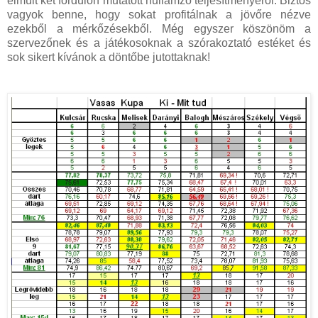
elmúlt két fordulón mutatott hullámzó teljesítményéről. Biztos
vagyok benne, hogy sokat profitálnak a jövőre nézve
ezekből a mérkőzésekből. Még egyszer köszönöm a
szervezőnek és a játékosoknak a szórakoztató estéket és
sok sikert kívánok a döntőbe jutottaknak!