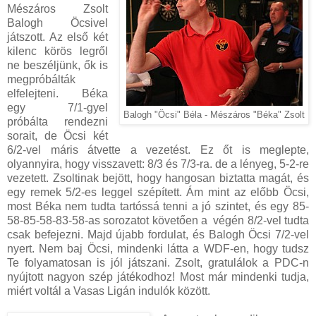
Mészáros Zsolt
Balogh Öcsivel
játszott. Az első két
kilenc körös legről
ne beszéljünk, ők is
megpróbálták
elfelejteni. Béka
egy 7/1-gyel
Balogh "Öcsi" Béla - Mészáros "Béka" Zsolt
próbálta rendezni
sorait, de Öcsi két
6/2-vel máris átvette a vezetést. Ez őt is meglepte,
olyannyira, hogy visszavett: 8/3 és 7/3-ra. de a lényeg, 5-2-re
vezetett. Zsoltinak bejött, hogy hangosan biztatta magát, és
egy remek 5/2-es leggel szépített. Ám mint az előbb Öcsi,
most Béka nem tudta tartóssá tenni a jó szintet, és egy 85-
58-85-58-83-58-as sorozatot követően a végén 8/2-vel tudta
csak befejezni. Majd újabb fordulat, és Balogh Öcsi 7/2-vel
nyert. Nem baj Öcsi, mindenki látta a WDF-en, hogy tudsz
Te folyamatosan is jól játszani. Zsolt, gratulálok a PDC-n
nyújtott nagyon szép játékodhoz! Most már mindenki tudja,
miért voltál a Vasas Ligán indulók között.