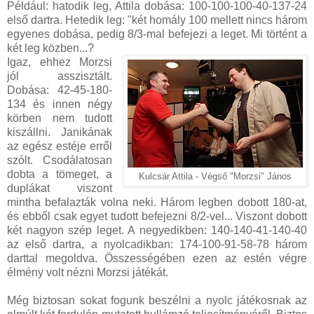
Például: hatodik leg, Attila dobása: 100-100-100-40-137-24
első dartra. Hetedik leg: "két homály 100 mellett nincs három
egyenes dobása, pedig 8/3-mal befejezi a leget. Mi történt a
két leg közben...?
Igaz, ehhez Morzsi
jól asszisztált.
Dobása: 42-45-180-
134 és innen négy
körben nem tudott
kiszállni. Janikának
az egész estéje erről
szólt. Csodálatosan
dobta a tömeget, a
Kulcsár Attila - Végső "Morzsi" János
duplákat viszont
mintha befalazták volna neki. Három legben dobott 180-at,
és ebből csak egyet tudott befejezni 8/2-vel... Viszont dobott
két nagyon szép leget. A negyedikben: 140-140-41-140-40
az első dartra, a nyolcadikban: 174-100-91-58-78 három
darttal megoldva. Összességében ezen az estén végre
élmény volt nézni Morzsi játékát.
Még biztosan sokat fogunk beszélni a nyolc játékosnak az