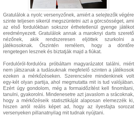
Gratulálok a nyolc versenyzőnek, amiért a selejtezők végére
szinte teljesen sikerül megszüntetni azt a görcsösséget, ami
az első fordulókban sokszor érthetetlenül gyenge játékot
eredményezett. Gratulálok annak a maroknyi darts szerető
nézőnek, akik rendszeresen eljöttek szurkolni a
játékosoknak. Őszintén remélem, hogy a döntőre
rengetegen lesznek és biztatják majd a fiúkat.
Fordulóról-fordulóra próbáltam magyarázatot találni, miért
nem játszanak a tudásuknak megfelelő szinten a játékosok
ezeken a mérkőzéseken. Szerencsére mindenkinek volt
egy-két olyan partija, ahol megmutatta mit is tud valójában.
Ezért úgy gondolom, még a formaidőzítést kell finomítani,
tanulni, gyakorolni. Mindenesetre azt javaslom a srácoknak,
hogy a mérkőzéseik statisztikáját alaposan elemezzék ki,
hiszen arról reális képet ad, hogy az ilyesfajta sorozat
versenyeken pillanatnyilag mit tudnak nyújtani.