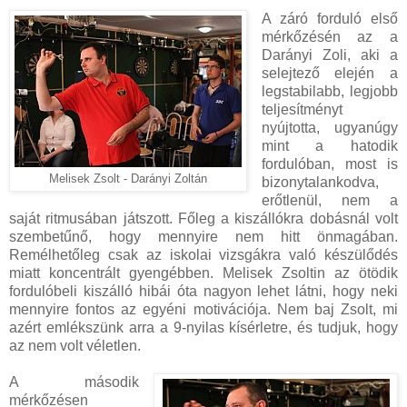
A záró forduló első
mérkőzésén az a
Darányi Zoli, aki a
selejtező elején a
legstabilabb, legjobb
teljesítményt
nyújtotta, ugyanúgy
mint a hatodik
fordulóban, most is
Melisek Zsolt - Darányi Zoltán
bizonytalankodva,
erőtlenül, nem a
saját ritmusában játszott. Főleg a kiszállókra dobásnál volt
szembetűnő, hogy mennyire nem hitt önmagában.
Remélhetőleg csak az iskolai vizsgákra való készülődés
miatt koncentrált gyengébben. Melisek Zsoltin az ötödik
fordulóbeli kiszálló hibái óta nagyon lehet látni, hogy neki
mennyire fontos az egyéni motivációja. Nem baj Zsolt, mi
azért emlékszünk arra a 9-nyilas kísérletre, és tudjuk, hogy
az nem volt véletlen.
A második
mérkőzésen