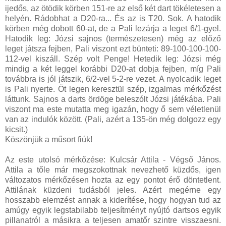
ijedős, az ötödik körben 151-re az első két dart tökéletesen a
helyén. Rádobhat a D20-ra... És az is T20. Sok. A hatodik
körben még dobott 60-at, de a Pali lezárja a leget 6/1-gyel.
Hatodik leg: Józsi sajnos (természetesen) még az előző
leget játsza fejben, Pali viszont ezt bünteti: 89-100-100-100-
112-vel kiszáll. Szép volt Penge! Hetedik leg: Józsi még
mindig a két leggel korábbi D20-at dobja fejben, míg Pali
továbbra is jól játszik, 6/2-vel 5-2-re vezet. A nyolcadik leget
is Pali nyerte. Öt legen keresztül szép, izgalmas mérkőzést
láttunk. Sajnos a darts ördöge beleszólt Józsi játékába. Pali
viszont ma este mutatta meg igazán, hogy ő sem véletlenül
van az indulók között. (Pali, azért a 135-ön még dolgozz egy
kicsit.)
Köszönjük a műsort fiúk!
Az este utolsó mérkőzése: Kulcsár Attila - Végső János.
Attila a tőle már megszokottnak nevezhető küzdős, igen
változatos mérkőzésen hozta az egy pontot érő döntetlent.
Attilának küzdeni tudásból jeles. Azért megérne egy
hosszabb elemzést annak a kiderítése, hogy hogyan tud az
amúgy egyik legstabilabb teljesítményt nyújtó dartsos egyik
pillanatról a másikra a teljesen amatőr szintre visszaesni.