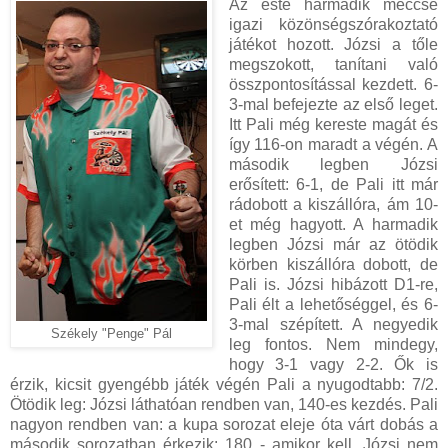
Az este harmadik meccse
igazi közönségszórakoztató
játékot hozott. Józsi a tőle
megszokott, tanítani való
összpontosítással kezdett. 6-
3-mal befejezte az első leget.
Itt Pali még kereste magát és
így 116-on maradt a végén. A
második legben Józsi
erősített: 6-1, de Pali itt már
rádobott a kiszállóra, ám 10-
et még hagyott. A harmadik
legben Józsi már az ötödik
körben kiszállóra dobott, de
Pali is. Józsi hibázott D1-re,
Pali élt a lehetőséggel, és 6-
3-mal szépített. A negyedik
Székely "Penge" Pál
leg fontos. Nem mindegy,
hogy 3-1 vagy 2-2. Ők is
érzik, kicsit gyengébb játék végén Pali a nyugodtabb: 7/2.
Ötödik leg: Józsi láthatóan rendben van, 140-es kezdés. Pali
nagyon rendben van: a kupa sorozat eleje óta várt dobás a
második sorozatban érkezik: 180 - amikor kell. Józsi nem