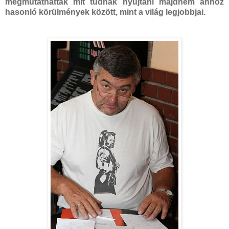
megmutathatták mit tudnak nyújtani majdnem ahhoz
hasonló körülmények között, mint a világ legjobbjai.