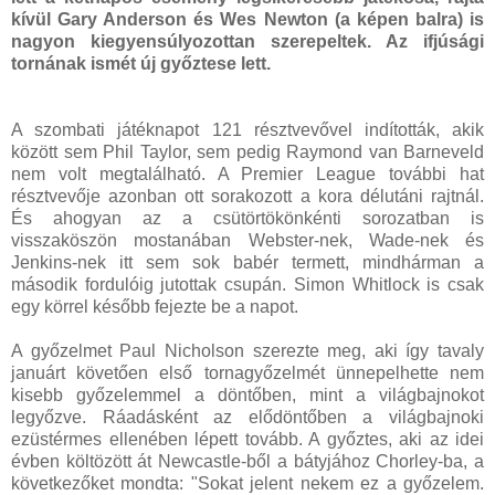
kívül Gary Anderson és Wes Newton (a képen balra) is
nagyon kiegyensúlyozottan szerepeltek. Az ifjúsági
tornának ismét új győztese lett.
A szombati játéknapot 121 résztvevővel indították, akik
között sem Phil Taylor, sem pedig Raymond van Barneveld
nem volt megtalálható. A Premier League további hat
résztvevője azonban ott sorakozott a kora délutáni rajtnál.
És ahogyan az a csütörtökönkénti sorozatban is
visszaköszön mostanában Webster-nek, Wade-nek és
Jenkins-nek itt sem sok babér termett, mindhárman a
második fordulóig jutottak csupán. Simon Whitlock is csak
egy körrel később fejezte be a napot.
A győzelmet Paul Nicholson szerezte meg, aki így tavaly
januárt követően első tornagyőzelmét ünnepelhette nem
kisebb győzelemmel a döntőben, mint a világbajnokot
legyőzve. Ráadásként az elődöntőben a világbajnoki
ezüstérmes ellenében lépett tovább. A győztes, aki az idei
évben költözött át Newcastle-ből a bátyjához Chorley-ba, a
következőket mondta: "Sokat jelent nekem ez a győzelem.