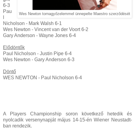
6-3
Pau
Wes Newton tornagyőzelemmel ünnepelte Maestro szerződését
l
Nicholson - Mark Walsh 6-1
Wes Newton - Vincent van der Voort 6-2
Gary Anderson - Wayne Jones 6-4
Elődöntők
Paul Nicholson - Justin Pipe 6-4
Wes Newton - Gary Anderson 6-3
Döntő
WES NEWTON - Paul Nicholson 6-4
A Players Championship soron következő hetedik és
nyolcadik versenynapját május 14-15-én Wiener Neustadt-
ban rendezik.