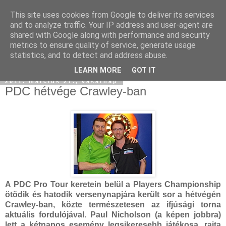
This site uses cookies from Google to deliver its services
and to analyze traffic. Your IP address and user-agent are
shared with Google along with performance and security
metrics to ensure quality of service, generate usage
statistics, and to detect and address abuse.
LEARN MORE
GOT IT
2011. március 27., vasárnap
PDC hétvége Crawley-ban
A PDC Pro Tour keretein belül a Players Championship
ötödik és hatodik versenynapjára került sor a hétvégén
Crawley-ban, közte természetesen az ifjúsági torna
aktuális fordulójával. Paul Nicholson (a képen jobbra)
lett a kétnapos esemény legsikeresebb játékosa, rajta