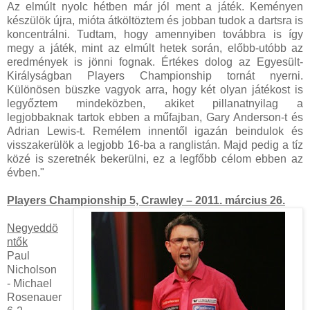
Az elmúlt nyolc hétben már jól ment a játék. Keményen
készülök újra, mióta átköltöztem és jobban tudok a dartsra is
koncentrálni. Tudtam, hogy amennyiben továbbra is így
megy a játék, mint az elmúlt hetek során, előbb-utóbb az
eredmények is jönni fognak. Értékes dolog az Egyesült-
Királyságban Players Championship tornát nyerni.
Különösen büszke vagyok arra, hogy két olyan játékost is
legyőztem mindeközben, akiket pillanatnyilag a
legjobbaknak tartok ebben a műfajban, Gary Anderson-t és
Adrian Lewis-t. Remélem innentől igazán beindulok és
visszakerülök a legjobb 16-ba a ranglistán. Majd pedig a tíz
közé is szeretnék bekerülni, ez a legfőbb célom ebben az
évben."
Players Championship 5, Crawley – 2011. március 26.
Negyeddö
ntők
Paul
Nicholson
- Michael
Rosenauer