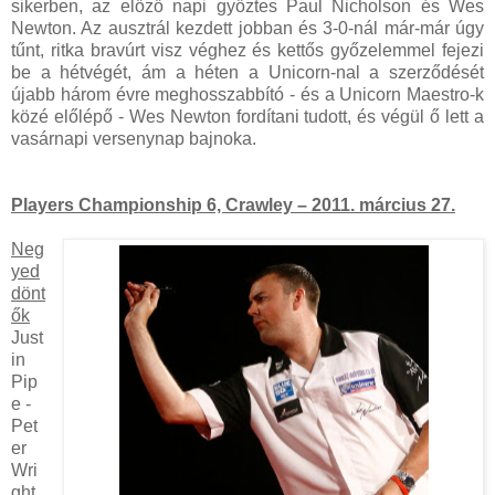
sikerben, az előző napi győztes Paul Nicholson és Wes
Newton. Az ausztrál kezdett jobban és 3-0-nál már-már úgy
tűnt, ritka bravúrt visz véghez és kettős győzelemmel fejezi
be a hétvégét, ám a héten a Unicorn-nal a szerződését
újabb három évre meghosszabbító - és a Unicorn Maestro-k
közé előlépő - Wes Newton fordítani tudott, és végül ő lett a
vasárnapi versenynap bajnoka.
Players Championship 6, Crawley – 2011. március 27.
Neg
yed
dönt
ők
Just
in
Pip
e -
Pet
er
Wri
ght