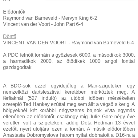
Elődöntők
Raymond van Barneveld - Mervyn King 6-2
Vincent van der Voort - John Part
6-4
Döntő
VINCENT VAN DER VOORT - Raymond van Barneveld 6-4
A PDC felnőtt tornáin a győztesek 6000, a másodikok 3000,
a harmadikok 2000, az ötödikek 1000 angol fonttal
gazdagodtak.
A BDO-sok ezzel egyidejűleg a Man-szigeteken egy
nemzetközi dartsfesztivál keretében mérkőztek meg. A
férfiaknál (527 induló) az utóbbi időben mérsékelten
szereplő Ted Hankey ezúttal meg sem állt a végső sikerig. A
hölgyeknél két korábbi négyszeres bajnok vívta egymás
ellenében az elődöntőt, csakhogy míg Julie Gore négy éve
veretlen volt a szigeteken, addig Deta Hedman 13 évvel
ezelőtt nyert utoljára ezen a tornán. A másik elődöntőben
Anastasia Dobromyslova három nyilat dobhatott a D16-ra a