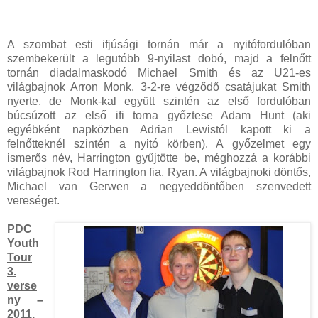
A szombat esti ifjúsági tornán már a nyitófordulóban
szembekerült a legutóbb 9-nyilast dobó, majd a felnőtt
tornán diadalmaskodó Michael Smith és az U21-es
világbajnok Arron Monk. 3-2-re végződő csatájukat Smith
nyerte, de Monk-kal együtt szintén az első fordulóban
búcsúzott az első ifi torna győztese Adam Hunt (aki
egyébként napközben Adrian Lewistól kapott ki a
felnőtteknél szintén a nyitó körben). A győzelmet egy
ismerős név, Harrington gyűjtötte be, méghozzá a korábbi
világbajnok Rod Harrington fia, Ryan. A világbajnoki döntős,
Michael van Gerwen a negyeddöntőben szenvedett
vereséget.
PDC
Youth
Tour
3.
verse
ny –
2011.