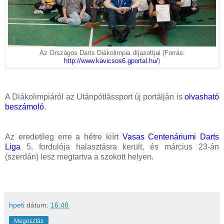
Az Országos Darts Diákolimpia díjazottjai (Forrás:
http://www.kavicsos6.gportal.hu/
)
A Diákolimpiáról az Utánpótlássport új portálján is
olvasható
beszámoló
.
Az eredetileg erre a hétre kiírt
Vasas Centenáriumi Darts
Liga
5. fordulója halasztásra került, és március 23-án
(szerdán) lesz megtartva a szokott helyen.
hpeti
dátum:
16:48
Megosztás