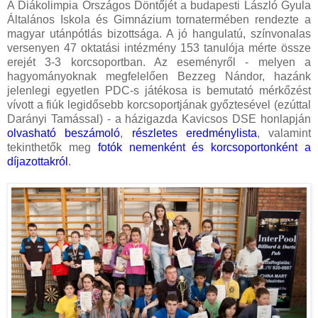
A Diákolimpia Országos Döntőjét a budapesti László Gyula
Általános Iskola és Gimnázium tornatermében rendezte a
magyar utánpótlás bizottsága. A jó hangulatú, színvonalas
versenyen 47 oktatási intézmény 153 tanulója mérte össze
erejét 3-3 korcsoportban.
Az eseményről - melyen a
hagyományoknak megfelelően Bezzeg Nándor, hazánk
jelenlegi egyetlen PDC-s játékosa is bemutató mérkőzést
vívott a fiúk legidősebb korcsoportjának győztesével (ezúttal
Darányi Tamással) - a házigazda Kavicsos DSE honlapján
olvasható beszámoló
,
részletes eredménylista
, valamint
tekinthetők meg
fotók nemenként és korcsoportonként a
díjazottakról
.