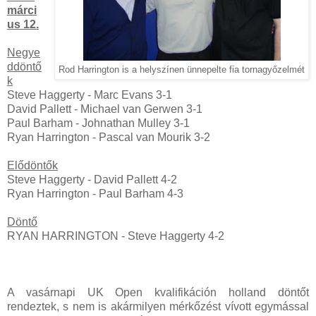
márci
us 12.
Negye
ddöntő
Rod Harrington is a helyszínen ünnepelte fia tornagyőzelmét
k
Steve Haggerty - Marc Evans 3-1
David Pallett - Michael van Gerwen 3-1
Paul Barham - Johnathan Mulley 3-1
Ryan Harrington - Pascal van Mourik 3-2
Elődöntők
Steve Haggerty - David Pallett
4-2
Ryan Harrington - Paul Barham 4-3
Döntő
RYAN HARRINGTON - Steve Haggerty 4-2
A vasárnapi UK Open kvalifikáción holland döntőt
rendeztek, s nem is akármilyen mérkőzést vívott egymással