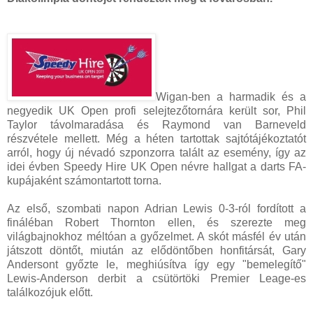
Wigan-ben a harmadik és a
negyedik UK Open profi selejtezőtornára került sor, Phil
Taylor távolmaradása és Raymond van Barneveld
részvétele mellett. Még a héten tartottak sajtótájékoztatót
arról, hogy új névadó szponzorra talált az esemény, így az
idei évben Speedy Hire UK Open névre hallgat a darts FA-
kupájaként számontartott torna.
Az első, szombati napon Adrian Lewis 0-3-ról fordított a
fináléban Robert Thornton ellen, és szerezte meg
világbajnokhoz méltóan a győzelmet. A skót másfél év után
játszott döntőt, miután az elődöntőben honfitársát, Gary
Andersont győzte le, meghiúsítva így egy "bemelegítő"
Lewis-Anderson derbit a csütörtöki Premier Leage-es
találkozójuk előtt.