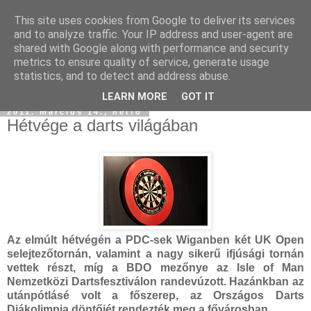
This site uses cookies from Google to deliver its services
and to analyze traffic. Your IP address and user-agent are
shared with Google along with performance and security
metrics to ensure quality of service, generate usage
statistics, and to detect and address abuse.
LEARN MORE
GOT IT
2011. március 14., hétfő
Hétvége a darts világában
Az elmúlt hétvégén a PDC-sek Wiganben két UK Open
selejtezőtornán, valamint a nagy sikerű ifjúsági tornán
vettek részt, míg a BDO mezőnye az Isle of Man
Nemzetközi Dartsfesztiválon randevúzott. Hazánkban az
utánpótlásé volt a főszerep, az Országos Darts
Diákolimpia döntőjét rendezték meg a fővárosban.