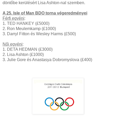
döntőbe kerülésért Lisa Ashton-nal szemben.
A 25. Isle of Man BDO torna végeredményei
Férfi egyéni
:
1. TED HANKEY (
£5000)
2. Ron Meulemkamp (
£1000)
3. Darryl Fitton és Wesley Harms (
£500)
Női egyéni
:
1. DETA HEDMAN (
£3000)
2. Lisa Ashton
(£1000)
3. Julie Gore és Anastasya Dobromyslova (
£400)