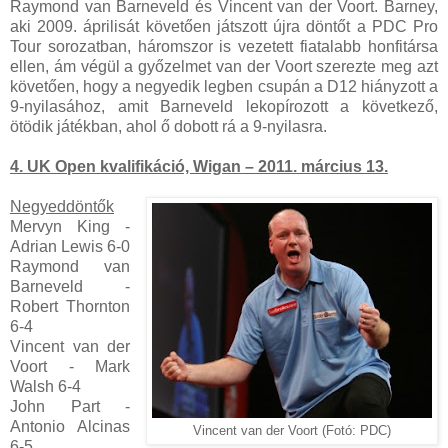
Raymond van Barneveld és Vincent van der Voort. Barney,
aki 2009. áprilisát követően játszott újra döntőt a PDC Pro
Tour sorozatban, háromszor is vezetett fiatalabb honfitársa
ellen, ám végül a győzelmet van der Voort szerezte meg azt
követően, hogy a negyedik legben csupán a D12 hiányzott a
9-nyilasához, amit Barneveld lekopírozott a következő,
ötödik játékban, ahol ő dobott rá a 9-nyilasra.
4. UK Open kvalifikáció, Wigan – 2011. március 13.
Negyeddöntők
Mervyn King -
Adrian Lewis 6-0
Raymond van
Barneveld -
Robert Thornton
6-4
Vincent van der
Voort - Mark
Walsh 6-4
John Part -
Antonio Alcinas
Vincent van der Voort (Fotó: PDC)
6-5