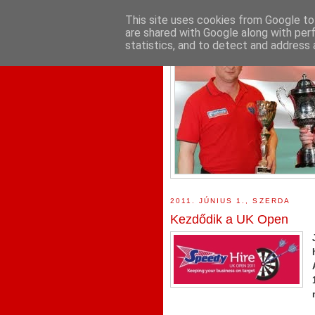
This site uses cookies from Google to 
are shared with Google along with per
statistics, and to detect and address 
2011. JÚNIUS 1., SZERDA
Kezdődik a UK Open