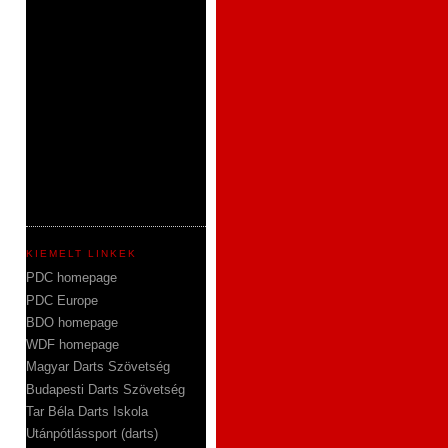
KIEMELT LINKEK
PDC homepage
PDC Europe
BDO homepage
WDF homepage
Magyar Darts Szövetség
Budapesti Darts Szövetség
Tar Béla Darts Iskola
Utánpótlássport (darts)