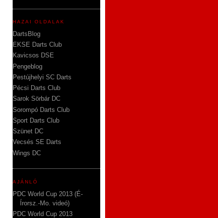
HAZAI OLDALAK
DartsBlog
EKSE Darts Club
Kavicsos DSE
Pengeblog
Pestújhelyi SC Darts
Pécsi Darts Club
Sarok Sörbár DC
Sorompó Darts Club
Sport Darts Club
Szünet DC
Vecsés SE Darts
Wings DC
AJÁNLÓ
PDC World Cup 2013 (É-
Írorsz.-Mo. videó)
PDC World Cup 2013