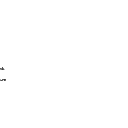
els
rwen