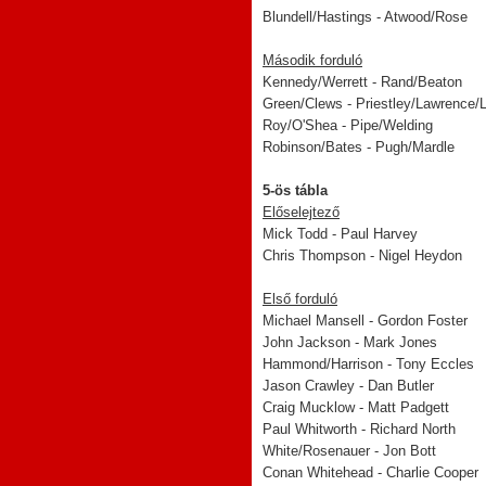
Blundell/Hastings - Atwood/Rose
Második forduló
Kennedy/Werrett - Rand/Beaton
Green/Clews - Priestley/Lawrence/
Roy/O'Shea - Pipe/Welding
Robinson/Bates - Pugh/Mardle
5-ös tábla
Előselejtező
Mick Todd - Paul Harvey
Chris Thompson - Nigel Heydon
Első forduló
Michael Mansell - Gordon Foster
John Jackson - Mark Jones
Hammond/Harrison - Tony Eccles
Jason Crawley - Dan Butler
Craig Mucklow - Matt Padgett
Paul Whitworth - Richard North
White/Rosenauer - Jon Bott
Conan Whitehead - Charlie Cooper