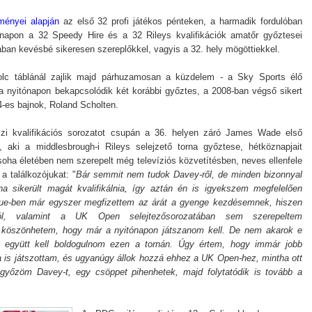
ményei alapján
az első 32 profi játékos pénteken, a harmadik fordulóban
napon a 32 Speedy Hire és a 32 Rileys kvalifikációk amatőr győztesei
rában kevésbé sikeresen szereplőkkel, vagyis a 32. hely mögöttiekkel.
olc táblánál zajlik majd párhuzamosan a küzdelem - a Sky Sports élő
 a nyitónapon bekapcsolódik két korábbi győztes, a 2008-ban végső sikert
-es bajnok, Roland Scholten.
aszi kvalifikációs sorozatot csupán a 36. helyen záró James Wade első
, aki a middlesbrough-i Rileys selejzető torna győztese, hétköznapjait
soha életében nem szerepelt még televíziós közvetítésben, neves ellenfele
 a találkozójukat: "
Bár semmit nem tudok Davey-ről, de minden bizonnyal
ha sikerült magát kvalifikálnia, így aztán én is igyekszem megfelelően
ague-ben már egyszer megfizettem az árát a gyenge kezdésemnek, hiszen
ról, valamint a UK Open selejtezősorozatában sem szerepeltem
 köszönhetem, hogy már a nyitónapon játszanom kell. De nem akarok e
l együtt kell boldogulnom ezen a tornán. Úgy értem, hogy immár jobb
a is játszottam, és ugyanúgy állok hozzá ehhez a UK Open-hez, mintha ott
egyőzöm Davey-t, egy csöppet pihenhetek, majd folytatódik is tovább a