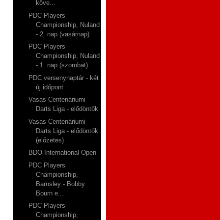
köve...
PDC Players
Championship, Nuland
- 2. nap (vasárnap)
PDC Players
Championship, Nuland
- 1. nap (szombat)
PDC versenynaptár - két
új időpont
Vasas Centenáriumi
Darts Liga - elődöntők
Vasas Centenáriumi
Darts Liga - elődöntők
(előzetes)
BDO International Open
PDC Players
Championship,
Barnsley - Bobby
Bourn e...
PDC Players
Championship,