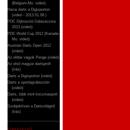
(Belgium-Mo. videó)
Hazai darts a Digisporton
(videó - 2013.01.09.)
PDC Díjkiosztó Gálavacsora
2013 (videó)
PDC World Cup 2012 (Kanada-
Mo. videó)
Austrian Darts Open 2012
(videó)
Az elitbe vágyik Penge (videó)
Az első magyar dartsprofi
(írás)
Darts a Digisporton (videó)
Darts a sportágválasztón
(videó)
Darts, több mint kocsmasport
(videó)
Szubjektíven a Dartsvilágról
(írás)
CÍMKEFELHŐ