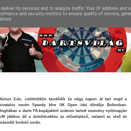
deliver its services and to analyze traffic. Your IP address and 
formance and security metrics to ensure quality of service, gen
abuse.
Június 2-án, csütörtökön kezdődik és négy napon át tart majd a
hivatalos nevén Speedy Hire UK Open idei döntője Boltonban.
Angliában a darts FA-kupájaként számon tartott esemény nyitónapján
140 játékos áll a dobólécekhez az előselejtező, valamit az első és
második forduló során.