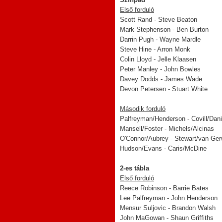
Első forduló
Scott Rand - Steve Beaton
Mark Stephenson - Ben Burton
Darrin Pugh - Wayne Mardle
Steve Hine - Arron Monk
Colin Lloyd - Jelle Klaasen
Peter Manley - John Bowles
Davey Dodds - James Wade
Devon Petersen - Stuart White
Második forduló
Palfreyman/Henderson - Covill/Dani
Mansell/Foster - Michels/Alcinas
O'Connor/Aubrey - Stewart/van Ge
Hudson/Evans - Caris/McDine
2-es tábla
Első forduló
Reece Robinson - Barrie Bates
Lee Palfreyman - John Henderson
Mensur Suljovic - Brandon Walsh
John MaGowan - Shaun Griffiths