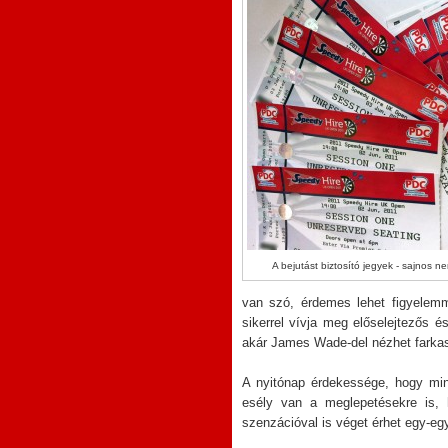
A bejutást biztosító jegyek - sajnos 
van szó, érdemes lehet figyelemm
sikerrel vívja meg előselejtezős é
akár James Wade-del nézhet farka
A nyitónap érdekessége, hogy min
esély van a meglepetésekre is, 
szenzációval is véget érhet egy-egy