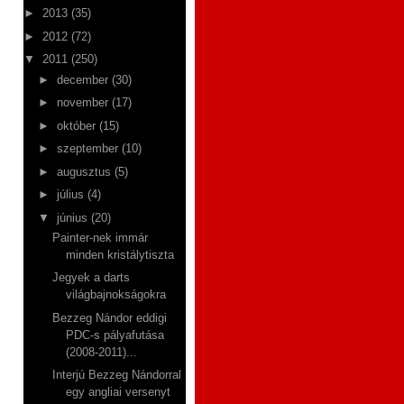
►
2013
(35)
►
2012
(72)
▼
2011
(250)
►
december
(30)
►
november
(17)
►
október
(15)
►
szeptember
(10)
►
augusztus
(5)
►
július
(4)
▼
június
(20)
Painter-nek immár
minden kristálytiszta
Jegyek a darts
világbajnokságokra
Bezzeg Nándor eddigi
PDC-s pályafutása
(2008-2011)...
Interjú Bezzeg Nándorral
egy angliai versenyt