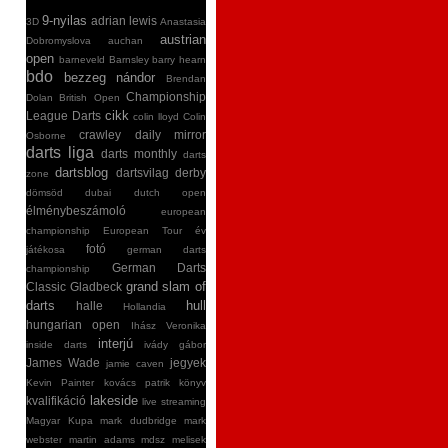
9-nyilas
adrian lewis
3D
Anastasia
austrian
Dobromyslova
auchan
open
barneveld
Barnsley
barry hearn
bdo
bezzeg nándor
Brendan
Championship
Dolan
British Open
cikk
League Darts
colin lloyd
Colin
crawley
daily mirror
Osborne
darts liga
darts monthly
darts
dartsblog
dartsvilag
derby
zone
dömsöd
dubai
dutch open
élménybeszámoló
european
championship
European Tour
év
fotó
játékosa
german darts
German Darts
championship
grand slam of
Classic
Gladbeck
darts
hull
halle
Hollandia
hungarian open
Ihász Veronika
interjú
inside darts
ivády gábor
James Wade
jegyek
jamie caven
Kevin Painter
kovács patrik
könyv
lakeside
kvalifikáció
live streaming
Magyar Kupa
mark dudbridge
mark
webster
martin adams
mdsz
melisek