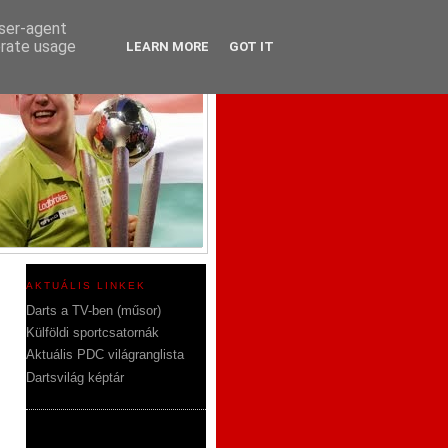
user-agent
erate usage
LEARN MORE
GOT IT
AKTUÁLIS LINKEK
Darts a TV-ben (műsor)
Külföldi sportcsatornák
Aktuális PDC világranglista
Dartsvilág képtár