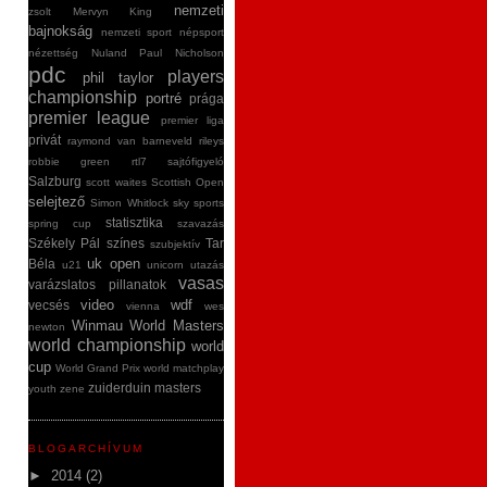
nemzeti
zsolt
Mervyn King
bajnokság
nemzeti sport
népsport
nézettség
Nuland
Paul Nicholson
pdc
players
phil taylor
championship
portré
prága
premier league
premier liga
privát
raymond van barneveld
rileys
robbie green
rtl7
sajtófigyeló
Salzburg
scott waites
Scottish Open
selejtező
Simon Whitlock
sky sports
statisztika
spring cup
szavazás
Székely Pál
színes
Tar
szubjektív
uk open
Béla
u21
unicorn
utazás
vasas
varázslatos pillanatok
video
wdf
vecsés
vienna
wes
Winmau World Masters
newton
world championship
world
cup
World Grand Prix
world matchplay
zuiderduin masters
youth
zene
BLOGARCHÍVUM
►
2014
(2)