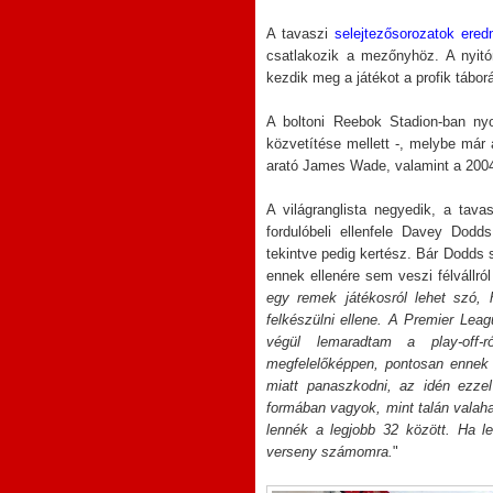
A tavaszi
selejtezősorozatok ered
csatlakozik a mezőnyhöz. A nyitó
kezdik meg a játékot a profik tábo
A boltoni Reebok Stadion-ban ny
közvetítése mellett -, melybe már
arató James Wade, valamint a 2004
A világranglista negyedik, a tav
fordulóbeli ellenfele Davey Dodds
tekintve pedig kertész. Bár Dodds 
ennek ellenére sem veszi félvállról
egy remek játékosról lehet szó, 
felkészülni ellene. A Premier Le
végül lemaradtam a play-off-
megfelelőképpen, pontosan ennek
miatt panaszkodni, az idén ezze
formában vagyok, mint talán valah
lennék a legjobb 32 között. Ha l
verseny számomra.
"