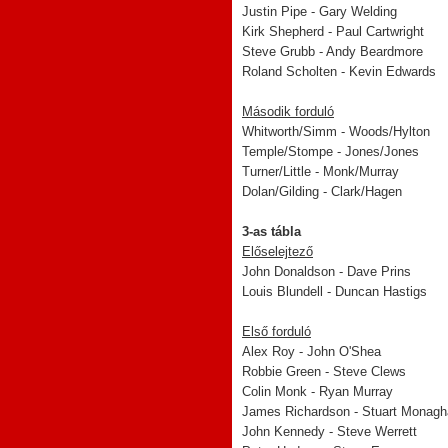
Justin Pipe - Gary Welding
Kirk Shepherd - Paul Cartwright
Steve Grubb - Andy Beardmore
Roland Scholten - Kevin Edwards
Második forduló
Whitworth/Simm - Woods/Hylton
Temple/Stompe - Jones/Jones
Turner/Little - Monk/Murray
Dolan/Gilding - Clark/Hagen
3-as tábla
Előselejtező
John Donaldson - Dave Prins
Louis Blundell - Duncan Hastigs
Első forduló
Alex Roy - John O'Shea
Robbie Green - Steve Clews
Colin Monk - Ryan Murray
James Richardson - Stuart Monag
John Kennedy - Steve Werrett