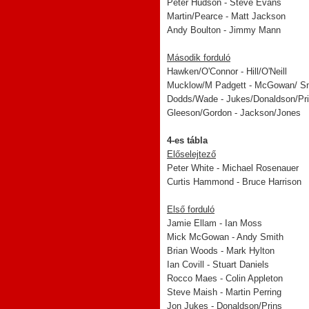
Peter Hudson - Steve Evans
Martin/Pearce - Matt Jackson
Andy Boulton - Jimmy Mann
Második forduló
Hawken/O'Connor - Hill/O'Neill
Mucklow/M Padgett - McGowan/ S
Dodds/Wade - Jukes/Donaldson/Pr
Gleeson/Gordon - Jackson/Jones
4-es tábla
Előselejtező
Peter White - Michael Rosenauer
Curtis Hammond - Bruce Harrison
Első forduló
Jamie Ellam - Ian Moss
Mick McGowan - Andy Smith
Brian Woods - Mark Hylton
Ian Covill - Stuart Daniels
Rocco Maes - Colin Appleton
Steve Maish - Martin Perring
Jon Jukes - Donaldson/Prins