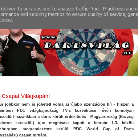
deliver its services and to analyze traffic. Your IP address and 
formance and security metrics to ensure quality of service, gen
abuse.
 Csapat Világkupán!
án jobbkor nem is jöhetett volna az újabb szenzációs hír - hiszen a
emberi PDC világbajnokság TV-s közvetítése révén komolyan
pezsdült hazánkban a darts körüli érdeklődés - Magyarország (Bezzeg
doron keresztül) újra meghívást kapott a február 1-3. között
mburgban megrendezésre kerülő PDC World Cup of Darts
yszabású csapat tornára.