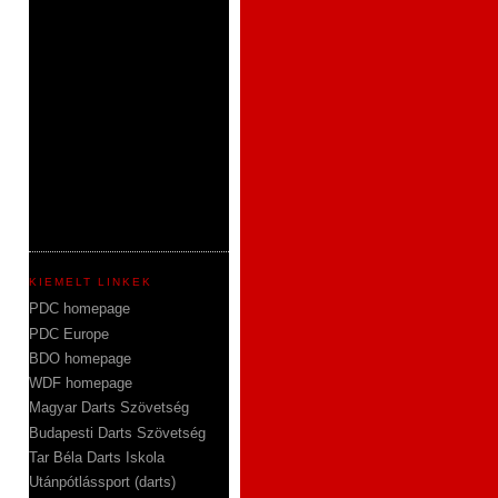
KIEMELT LINKEK
PDC homepage
PDC Europe
BDO homepage
WDF homepage
Magyar Darts Szövetség
Budapesti Darts Szövetség
Tar Béla Darts Iskola
Utánpótlássport (darts)