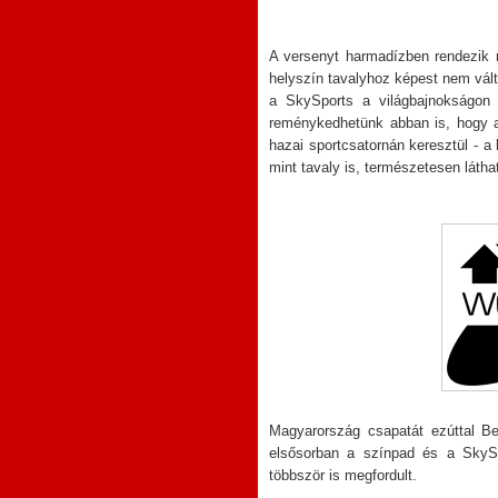
A versenyt harmadízben rendezik
helyszín tavalyhoz képest nem vált
a SkySports a világbajnokságon i
reménykedhetünk abban is, hogy a
hazai sportcsatornán keresztül - a
mint tavaly is, természetesen látha
Magyarország csapatát ezúttal B
elsősorban a színpad és a SkyS
többször is megfordult.