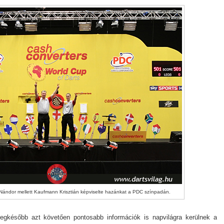
Nándor mellett Kaufmann Krisztián képviselte hazánkat a PDC színpadán.
 legkésőbb azt követően pontosabb információk is napvilágra kerülnek a