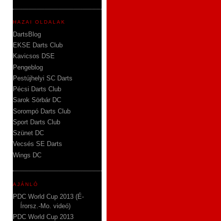
HAZAI OLDALAK
DartsBlog
EKSE Darts Club
Kavicsos DSE
Pengeblog
Pestújhelyi SC Darts
Pécsi Darts Club
Sarok Sörbár DC
Sorompó Darts Club
Sport Darts Club
Szünet DC
Vecsés SE Darts
Wings DC
AJÁNLÓ
PDC World Cup 2013 (É-
Írorsz.-Mo. videó)
PDC World Cup 2013