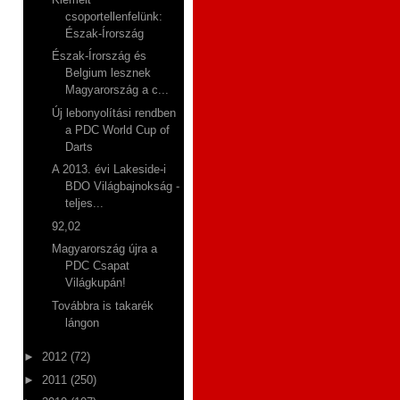
csoportellenfelünk:
Észak-Írország
Észak-Írország és
Belgium lesznek
Magyarország a c...
Új lebonyolítási rendben
a PDC World Cup of
Darts
A 2013. évi Lakeside-i
BDO Világbajnokság -
teljes...
92,02
Magyarország újra a
PDC Csapat
Világkupán!
Továbbra is takarék
lángon
►
2012
(72)
►
2011
(250)