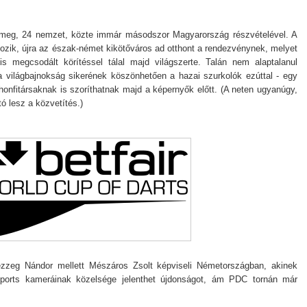
 meg, 24 nemzet, közte immár másodszor Magyarország részvételével. A
ozik, újra az észak-német kikötőváros ad otthont a rendezvénynek, melyet
s megcsodált körítéssel tálal majd világszerte. Talán nem alaptalanul
 világbajnokság sikerének köszönhetően a hazai szurkolók ezúttal - egy
 honfitársaknak is szoríthatnak majd a képernyők előtt. (A neten ugyanúgy,
tó lesz a közvetítés.)
ezzeg Nándor mellett Mészáros Zsolt képviseli Németországban, akinek
ports kameráinak közelsége jelenthet újdonságot, ám PDC tornán már