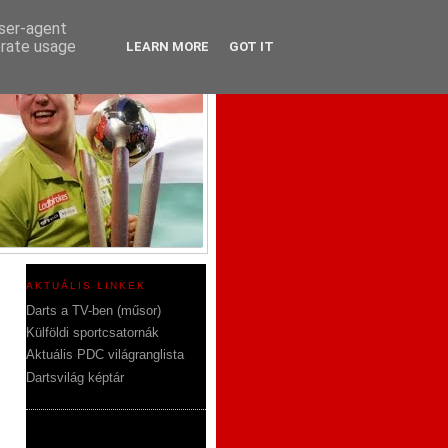
user-agent
erate usage
LEARN MORE
GOT IT
AKTUÁLIS LINKEK
Darts a TV-ben (műsor)
Külföldi sportcsatornák
Aktuális PDC világranglista
Dartsvilág képtár