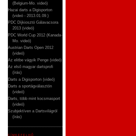
(Belgium-Mo. videó)
Hazai darts a Digisporton
(videó - 2013.01.09.)
PDC Díjkiosztó Gálavacsora
2013 (videó)
PDC World Cup 2012 (Kanada-
Mo. videó)
Austrian Darts Open 2012
(videó)
Az elitbe vágyik Penge (videó)
Az első magyar dartsprofi
(írás)
Darts a Digisporton (videó)
Darts a sportágválasztón
(videó)
Darts, több mint kocsmasport
(videó)
Szubjektíven a Dartsvilágról
(írás)
CÍMKEFELHŐ