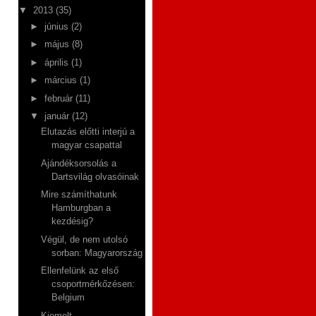
▼
2013
(35)
►
június
(2)
►
május
(8)
►
április
(1)
►
március
(1)
►
február
(11)
▼
január
(12)
Elutazás előtti interjú a
magyar csapattal
Ajándéksorsolás a
Dartsvilág olvasóinak
Mire számíthatunk
Hamburgban a
kezdésig?
Végül, de nem utolsó
sorban: Magyarország
Ellenfelünk az első
csoportmérkőzésen:
Belgium
Kiemelt