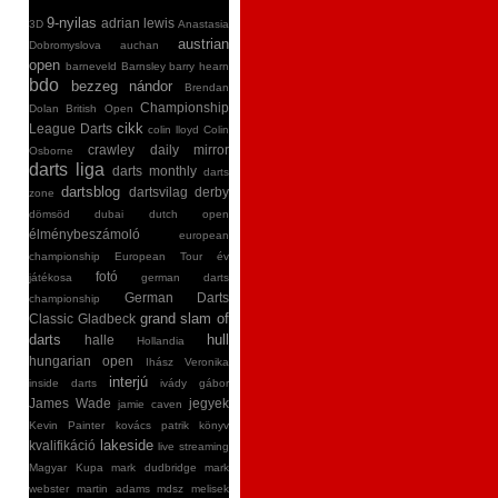
9-nyilas
adrian lewis
3D
Anastasia
austrian
Dobromyslova
auchan
open
barneveld
Barnsley
barry hearn
bdo
bezzeg nándor
Brendan
Championship
Dolan
British Open
cikk
League Darts
colin lloyd
Colin
crawley
daily mirror
Osborne
darts liga
darts monthly
darts
dartsblog
dartsvilag
derby
zone
dömsöd
dubai
dutch open
élménybeszámoló
european
championship
European Tour
év
fotó
játékosa
german darts
German Darts
championship
grand slam of
Classic
Gladbeck
darts
hull
halle
Hollandia
hungarian open
Ihász Veronika
interjú
inside darts
ivády gábor
James Wade
jegyek
jamie caven
Kevin Painter
kovács patrik
könyv
lakeside
kvalifikáció
live streaming
Magyar Kupa
mark dudbridge
mark
webster
martin adams
mdsz
melisek