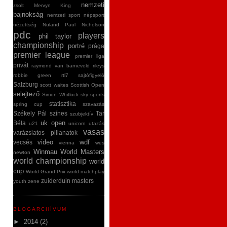
nemzeti
zsolt
Mervyn King
bajnokság
nemzeti sport
népsport
nézettség
Nuland
Paul Nicholson
pdc
players
phil taylor
championship
portré
prága
premier league
premier liga
privát
raymond van barneveld
rileys
robbie green
rtl7
sajtófigyeló
Salzburg
scott waites
Scottish Open
selejtező
Simon Whitlock
sky sports
statisztika
spring cup
szavazás
Székely Pál
színes
Tar
szubjektív
uk open
Béla
u21
unicorn
utazás
vasas
varázslatos pillanatok
video
wdf
vecsés
vienna
wes
Winmau World Masters
newton
world championship
world
cup
World Grand Prix
world matchplay
zuiderduin masters
youth
zene
BLOGARCHÍVUM
►
2014
(2)