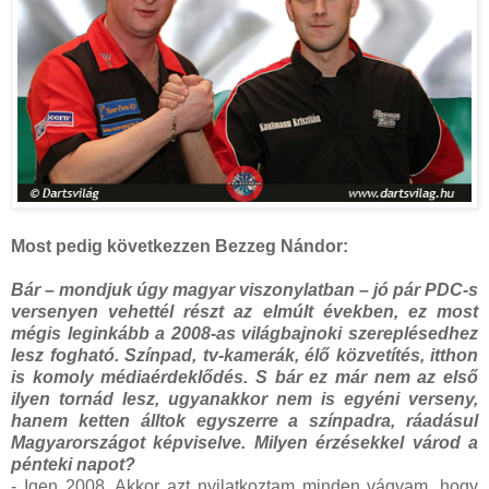
Most pedig következzen Bezzeg Nándor:
Bár – mondjuk úgy magyar viszonylatban – jó pár PDC-s
versenyen vehettél részt az elmúlt években, ez most
mégis leginkább a 2008-as világbajnoki szereplésedhez
lesz fogható. Színpad, tv-kamerák, élő közvetítés, itthon
is komoly médiaérdeklődés. S bár ez már nem az első
ilyen tornád lesz, ugyanakkor nem is egyéni verseny,
hanem ketten álltok egyszerre a színpadra, ráadásul
Magyarországot képviselve. Milyen érzésekkel várod a
pénteki napot?
- Igen 2008. Akkor azt nyilatkoztam minden vágyam, hogy