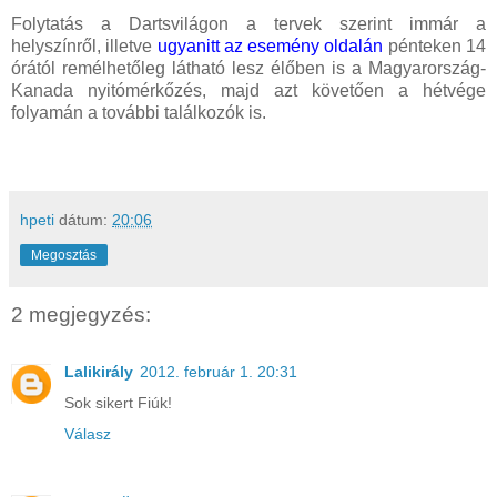
Folytatás a Dartsvilágon a tervek szerint immár a
helyszínről, illetve
ugyanitt az esemény oldalán
pénteken 14
órától remélhetőleg látható lesz élőben is a Magyarország-
Kanada nyitómérkőzés, majd azt követően a hétvége
folyamán a további találkozók is.
hpeti
dátum:
20:06
Megosztás
2 megjegyzés:
Lalikirály
2012. február 1. 20:31
Sok sikert Fiúk!
Válasz