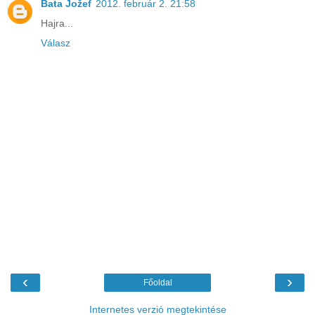
Bata Jožef
2012. február 2. 21:58
Hajra...
Válasz
‹
›
Főoldal
Internetes verzió megtekintése