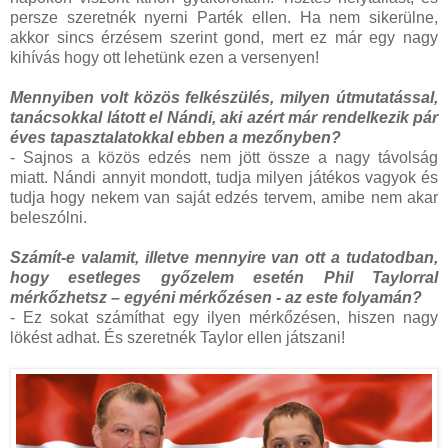
persze szeretnék nyerni Parték ellen. Ha nem sikerülne,
akkor sincs érzésem szerint gond, mert ez már egy nagy
kihívás hogy ott lehetünk ezen a versenyen!
Mennyiben volt közös felkészülés, milyen útmutatással,
tanácsokkal látott el Nándi, aki azért már rendelkezik pár
éves tapasztalatokkal ebben a mezőnyben?
- Sajnos a közös edzés nem jött össze a nagy távolság
miatt. Nándi annyit mondott, tudja milyen játékos vagyok és
tudja hogy nekem van saját edzés tervem, amibe nem akar
beleszólni.
Számít-e valamit, illetve mennyire van ott a tudatodban,
hogy esetleges győzelem esetén Phil Taylorral
mérkőzhetsz – egyéni mérkőzésen - az este folyamán?
- Ez sokat számíthat egy ilyen mérkőzésen, hiszen nagy
lökést adhat. És szeretnék Taylor ellen játszani!