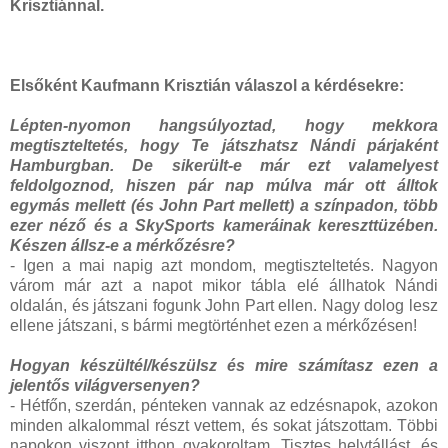
Krisztiánnal.
Elsőként Kaufmann Krisztián válaszol a kérdésekre:
Lépten-nyomon hangsúlyoztad, hogy mekkora
megtiszteltetés, hogy Te játszhatsz Nándi párjaként
Hamburgban. De sikerült-e már ezt valamelyest
feldolgoznod, hiszen pár nap múlva már ott álltok
egymás mellett (és John Part mellett) a színpadon, több
ezer néző és a SkySports kameráinak kereszttüzében.
Készen állsz-e a mérkőzésre?
-
Igen a mai napig azt mondom, megtiszteltetés. Nagyon
várom már azt a napot mikor tábla elé állhatok Nándi
oldalán, és játszani fogunk John Part ellen. Nagy dolog lesz
ellene játszani, s bármi megtörténhet ezen a mérkőzésen!
Hogyan készültél/készülsz és mire számítasz ezen a
jelentős világversenyen?
-
Hétfőn, szerdán, pénteken vannak az edzésnapok, azokon
minden alkalommal részt vettem, és sokat játszottam. Többi
napokon viszont itthon gyakoroltam. Tisztes helytállást, és