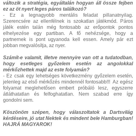
változik a stratégia, egyáltalán hogyan áll össze fejben
ez az öt nyert leges páros találkozó?
- Ez a legnagyobb mentális feladat pillanatnyilag.
Szerencsére az ellenfélnek is szokatlan játékmód. Páros
játék estén talán még fontosabb az erőpontok pontos
elhelyezése egy partiban. A fő nehézsége, hogy a
partnernek is pont ugyanoda kell essen. Amely pár ezt
jobban megvalósítja, az nyer.
Számít-e valamit, illetve mennyire van ott a tudatodban,
hogy esetleges győzelem esetén az angolokkal
mérkőzhettek majd az este folyamán?
- Ez csak egy lehetséges következmény győzelem esetén,
jelenleg az első mérkőzés mindennél fontosabb!!! Az egész
folyamat meglehetősen embert próbáló lesz, egyszerre
átláthatatlan és felfoghatatlan. Nem szabad erre így
gondolni sem.
Köszönöm szépen, hogy válaszoltatok a Dartsvilág
kérdéseire, jó utat Nektek és mindent bele Hamburgban!
HAJRÁ MAGYAROK!