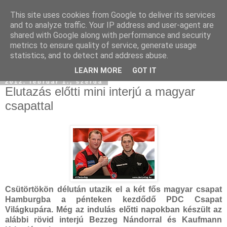
This site uses cookies from Google to deliver its services
and to analyze traffic. Your IP address and user-agent are
shared with Google along with performance and security
metrics to ensure quality of service, generate usage
statistics, and to detect and address abuse.
LEARN MORE
GOT IT
2012. február 1., szerda
Elutazás előtti mini interjú a magyar
csapattal
Csütörtökön délután utazik el a két fős magyar csapat
Hamburgba a pénteken kezdődő PDC Csapat
Világkupára. Még az indulás előtti napokban készült az
alábbi rövid interjú Bezzeg Nándorral és Kaufmann