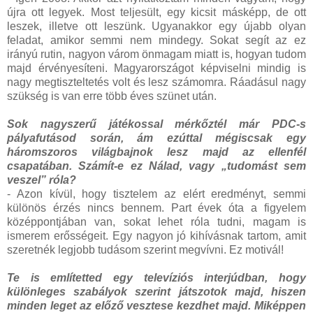
újra ott legyek. Most teljesült, egy kicsit másképp, de ott
leszek, illetve ott leszünk. Ugyanakkor egy újabb olyan
feladat, amikor semmi nem mindegy. Sokat segít az ez
irányú rutin, nagyon várom önmagam miatt is, hogyan tudom
majd érvényesíteni. Magyarországot képviselni mindig is
nagy megtiszteltetés volt és lesz számomra. Ráadásul nagy
szükség is van erre több éves szünet után.
Sok nagyszerű játékossal mérkőztél már PDC-s
pályafutásod során, ám ezúttal mégiscsak egy
háromszoros világbajnok lesz majd az ellenfél
csapatában. Számít-e ez Nálad, vagy „tudomást sem
veszel” róla?
- Azon kívül, hogy tisztelem az elért eredményt, semmi
különös érzés nincs bennem. Part évek óta a figyelem
középpontjában van, sokat lehet róla tudni, magam is
ismerem erősségeit. Egy nagyon jó kihívásnak tartom, amit
szeretnék legjobb tudásom szerint megvívni. Ez motivál!
Te is említetted egy televíziós interjúdban, hogy
különleges szabályok szerint játszotok majd, hiszen
minden leget az előző vesztese kezdhet majd. Miképpen