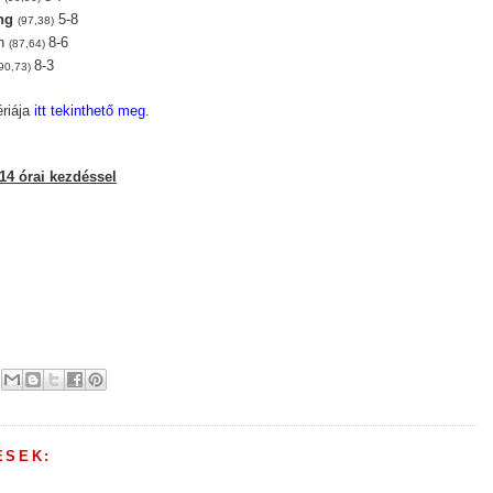
ng
5-8
(97,38)
on
8-6
(87,64)
8-3
(90,73)
ériája
itt tekinthető meg
.
14 órai kezdéssel
ÉSEK: