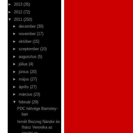
►
2013
(35)
►
2012
(72)
▼
2011
(250)
►
december
(30)
►
november
(17)
►
október
(15)
►
szeptember
(10)
►
augusztus
(5)
►
július
(4)
►
június
(20)
►
május
(27)
►
április
(27)
►
március
(23)
▼
február
(29)
PDC hétvége Barnsley-
ban
Ismét Bezzeg Nándor és
Ihász Veronika az
egyéni gy...