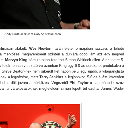
Andy Smith készülhet Gary Anderson ellen
almasan alakult,
Wes Newton
, talán élete formájában játszva, a lehető
e a mérkőzés megnyeréséért szintén a duplára dobó, ám azt egy negyed
ert.
Mervyn King
bámulatosan fordított Simon Whitlock ellen. A szünetre 5-
a felek, onnan visszatérve azonban King egy 6-0-ás sorozatot produkálva a
 Steve Beaton-nek nem sikerült két napon belül egy újabb, a világranglista
sának a legyőzése, mert
Terry Jenkins
a legjobbkor, 5-6-os állást követően
l el is dőlt javára a mérkőzés. Végezetül
Phil Taylor
a nap második száz
ával, a várakozásoknak megfelelően simán lépett túl ezúttal James Wade-