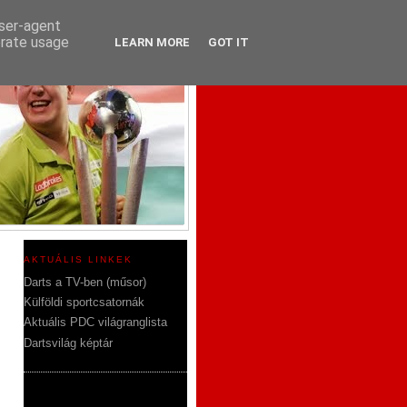
user-agent
erate usage
LEARN MORE
GOT IT
AKTUÁLIS LINKEK
Darts a TV-ben (műsor)
Külföldi sportcsatornák
Aktuális PDC világranglista
Dartsvilág képtár