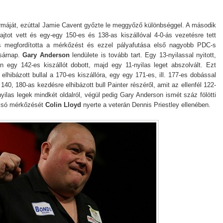
formáját, ezúttal Jamie Cavent győzte le meggyőző különbséggel. A második
jtot vett és egy-egy 150-es és 138-as kiszállóval 4-0-ás vezetésre tett
 megfordította a mérkőzést és ezzel pályafutása első nagyobb PDC-s
asárnap.
Gary Anderson
lendülete is tovább tart. Egy 13-nyilassal nyitott,
n egy 142-es kiszállót dobott, majd egy 11-nyilas leget abszolvált. Ezt
 elhibázott bullal a 170-es kiszállóra, egy egy 171-es, ill. 177-es dobással
y 140, 180-as kezdésre elhibázott bull Painter részéről, amit az ellenfél 122-
nyilas legek mindkét oldalról, végül pedig Gary Anderson ismét száz fölötti
tolsó mérkőzését
Colin Lloyd
nyerte a veterán Dennis Priestley ellenében.