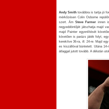
Andy Smith
továbbra is tartja jó 
mérkőzésen Colin Osborne repülőra
szert. Ám
Steve Farmer
innen is
negyeddöntőjét játszhatja majd v
majd Painter egyenlítését követőe
követően is parázs játék folyt, egy
kerekítve 36-ra, ill. 24-re. Majd eg
es kiszállóval büntetett. Utána 14-
átlaggal jutott tovább. A délután u