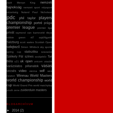
nemzeti
zsolt
Mervyn King
bajnokság
nemzeti sport
népsport
nézettség
Nuland
Paul Nicholson
pdc
players
phil taylor
championship
portré
prága
premier league
premier liga
privát
raymond van barneveld
rileys
robbie green
rtl7
sajtófigyeló
Salzburg
scott waites
Scottish Open
selejtező
Simon Whitlock
sky sports
statisztika
spring cup
szavazás
Székely Pál
színes
Tar
szubjektív
uk open
Béla
u21
unicorn
utazás
vasas
varázslatos pillanatok
video
wdf
vecsés
vienna
wes
Winmau World Masters
newton
world championship
world
cup
World Grand Prix
world matchplay
zuiderduin masters
youth
zene
BLOGARCHÍVUM
►
2014
(2)