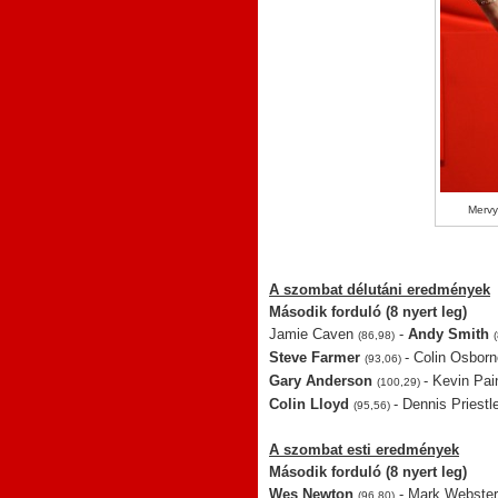
Mervy
A szombat délutáni eredmények
Második forduló (8 nyert leg)
Jamie Caven
-
Andy Smith
(86,98)
Steve Farmer
- Colin Osbor
(93,06)
Gary Anderson
- Kevin Pai
(100,29)
Colin Lloyd
- Dennis Priest
(95,56)
A szombat esti eredmények
Második forduló (8 nyert leg)
Wes Newton
- Mark Webste
(96,80)