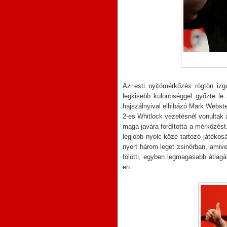
Az esti nyitómérkőzés rögtön izg
legkisebb különbséggel győzte l
hajszálnyival elhibázó Mark Webst
2-es Whitlock vezetésnél vonultak 
maga javára fordította a mérkőzést.
legjobb nyolc közé tartozó játéko
nyert három leget zsinórban, amive
fölötti, egyben legmagasabb átlag
en.