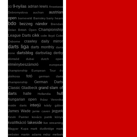
9-nyilas
adrian lewis
3D
Anastasia
austrian
Dobromyslova
auchan
open
barneveld
Barnsley
barry hearn
bdo
bezzeg nándor
Brendan
Championship
Dolan
British Open
cikk
League Darts
colin lloyd
Colin
crawley
daily mirror
Osborne
darts liga
darts monthly
darts
dartsblog
dartsvilag
derby
zone
dömsöd
dubai
dutch open
élménybeszámoló
european
championship
European Tour
év
fotó
játékosa
german darts
German Darts
championship
grand slam of
Classic
Gladbeck
darts
hull
halle
Hollandia
hungarian open
Ihász Veronika
interjú
inside darts
ivády gábor
James Wade
jegyek
jamie caven
Kevin Painter
kovács patrik
könyv
lakeside
kvalifikáció
live streaming
Magyar Kupa
mark dudbridge
mark
webster
martin adams
mdsz
melisek