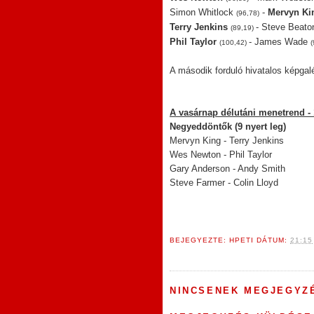
Simon Whitlock
-
Mervyn Ki
(96,78)
Terry Jenkins
- Steve Beat
(89,19)
Phil Taylor
- James Wade
(100,42)
A második forduló hivatalos képgal
A vasárnap délutáni menetrend - 
Negyeddöntők (9 nyert leg)
Mervyn King - Terry Jenkins
Wes Newton - Phil Taylor
Gary Anderson - Andy Smith
Steve Farmer - Colin Lloyd
BEJEGYEZTE:
HPETI
DÁTUM:
21:15
NINCSENEK MEGJEGYZ