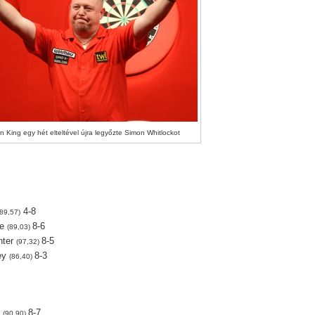
n King egy hét elteltével újra legyőzte Simon Whitlockot
4-8
(89,57)
ne
8-6
(89,03)
nter
8-5
(97,32)
ley
8-3
(86,40)
r
8-7
(90,90)