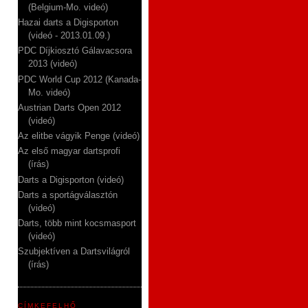
(Belgium-Mo. videó)
Hazai darts a Digisporton
(videó - 2013.01.09.)
PDC Díjkiosztó Gálavacsora
2013 (videó)
PDC World Cup 2012 (Kanada-
Mo. videó)
Austrian Darts Open 2012
(videó)
Az elitbe vágyik Penge (videó)
Az első magyar dartsprofi
(írás)
Darts a Digisporton (videó)
Darts a sportágválasztón
(videó)
Darts, több mint kocsmasport
(videó)
Szubjektíven a Dartsvilágról
(írás)
CÍMKEFELHŐ