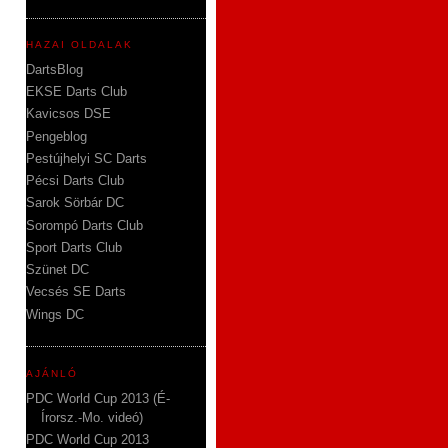
HAZAI OLDALAK
DartsBlog
EKSE Darts Club
Kavicsos DSE
Pengeblog
Pestújhelyi SC Darts
Pécsi Darts Club
Sarok Sörbár DC
Sorompó Darts Club
Sport Darts Club
Szünet DC
Vecsés SE Darts
Wings DC
AJÁNLÓ
PDC World Cup 2013 (É-
Írorsz.-Mo. videó)
PDC World Cup 2013