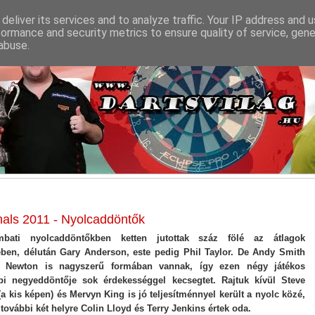
deliver its services and to analyze traffic. Your IP address and 
formance and security metrics to ensure quality of service, gen
abuse.
als 2011 - Nyolcaddöntők
bati nyolcaddöntőkben ketten jutottak száz fölé az átlagok
tében, délután Gary Anderson, este pedig Phil Taylor. De Andy Smith
 Newton is nagyszerű formában vannak, így ezen négy játékos
pi negyeddöntője sok érdekességgel kecsegtet. Rajtuk kívül Steve
a kis képen) és Mervyn King is jó teljesítménnyel került a nyolc közé,
további két helyre Colin Lloyd és Terry Jenkins értek oda.