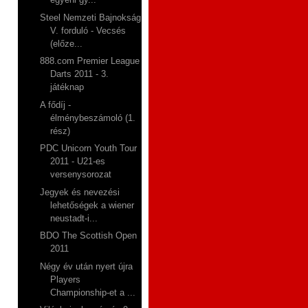
Steel Nemzeti Bajnokság
V. forduló - Vecsés
(előze...
888.com Premier League
Darts 2011 - 3.
játéknap
A fődíj -
élménybeszámoló (1.
rész)
PDC Unicorn Youth Tour
2011 - U21-es
versenysorozat
Jegyek és nevezési
lehetőségek a wiener
neustadt-i...
BDO The Scottish Open
2011
Négy év után nyert újra
Players
Championship-et a ...