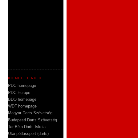
KIEMELT LINKEK
PDC homepage
PDC Europe
BDO homepage
WDF homepage
Magyar Darts Szövetség
Budapesti Darts Szövetség
Tar Béla Darts Iskola
Utánpótlássport (darts)