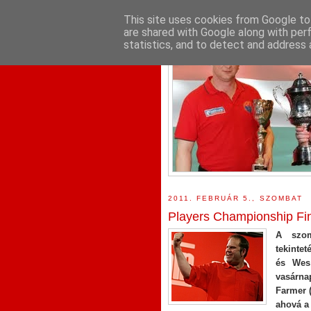
This site uses cookies from Google to 
are shared with Google along with per
statistics, and to detect and address 
2011. FEBRUÁR 5., SZOMBAT
Players Championship Fin
A szom
tekinte
és Wes
vasárna
Farmer (
ahová a 