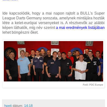
Ide kapcsolódik, hogy a mai napon rajtolt a BULL's Super
League Darts Germany sorozata, amelynek mintájára hozták
létre a kelet-európai versenyeket is. A résztvevők az alábbi
képen láthatók, míg név szerint
a mai eredmények listájában
lehet böngészni őket.
Fotó: PDC Europe
hpeti
dátum:
14:18