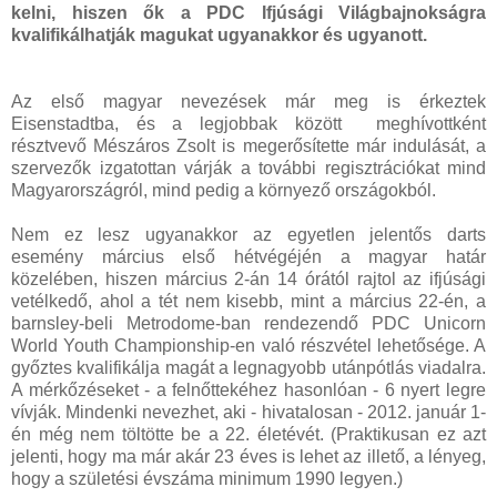
kelni, hiszen ők a PDC Ifjúsági Világbajnokságra
kvalifikálhatják magukat ugyanakkor és ugyanott.
Az első magyar nevezések már meg is érkeztek
Eisenstadtba, és a legjobbak között meghívottként
résztvevő Mészáros Zsolt is megerősítette már indulását, a
szervezők izgatottan várják a további regisztrációkat mind
Magyarországról, mind pedig a környező országokból.
Nem ez lesz ugyanakkor az egyetlen jelentős darts
esemény március első hétvégéjén a magyar határ
közelében, hiszen március 2-án 14 órától rajtol az ifjúsági
vetélkedő, ahol a tét nem kisebb, mint a március 22-én, a
barnsley-beli Metrodome-ban rendezendő PDC Unicorn
World Youth Championship-en való részvétel lehetősége. A
győztes kvalifikálja magát a legnagyobb utánpótlás viadalra.
A mérkőzéseket - a felnőttekéhez hasonlóan - 6 nyert legre
vívják. Mindenki nevezhet, aki - hivatalosan - 2012. január 1-
én még nem töltötte be a 22. életévét. (Praktikusan ez azt
jelenti, hogy ma már akár 23 éves is lehet az illető, a lényeg,
hogy a születési évszáma minimum 1990 legyen.)