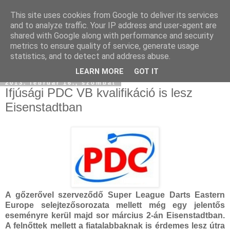
This site uses cookies from Google to deliver its services
and to analyze traffic. Your IP address and user-agent are
shared with Google along with performance and security
metrics to ensure quality of service, generate usage
statistics, and to detect and address abuse.
LEARN MORE
GOT IT
2013. február 16., szombat
Ifjúsági PDC VB kvalifikáció is lesz
Eisenstadtban
A gőzerővel szerveződő Super League Darts Eastern
Europe selejtezősorozata mellett még egy jelentős
eseményre kerül majd sor március 2-án Eisenstadtban.
A felnőttek mellett a fiatalabbaknak is érdemes lesz útra