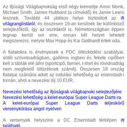
Az Ifjúsági Világbajnokság első négy kiemeltje Arron Monk,
Michael Smith, James Hubbard (a címvédő) és Jamie Lewis
lesznek. További 44 játékos helye biztosított az
ifi
világranglistáról
, és összesen 16-an kerülnek be különböző
selejtezőkről, így az osztrákról is. Németországban éppen
tegnap került sor erre, onnan két helyet lehetett
megszerezni, melyre Max Hopp és Kai Gotthardt értek oda.
A fiatalokra is érvényesek a PDC öltözködési szabályai,
sötét szövetnadrágban, galléros ingben és fekete cipőben
kell a táblák elé állni (sportcipő, farmer, t-shirt és rövidnadrág
nem megfelelő öltözéknek számít). Összesen 18 ország
fiataljai számára adott az indulási lehetőség az eisenstadt-i
tornán, ahol a nevezési díj 10 EUR.
Nevezési lehetőség az ifjúságiak világbajnoki selejtezőjére
Nevezési lehetőség a kelet-európai Super League Darts-ra
A kelet-európai Super League Darts teljeskörű
versenykiírása angol nyelven
A versenyek helyszíne a DC Eisenstadt térképen
itt
található
.