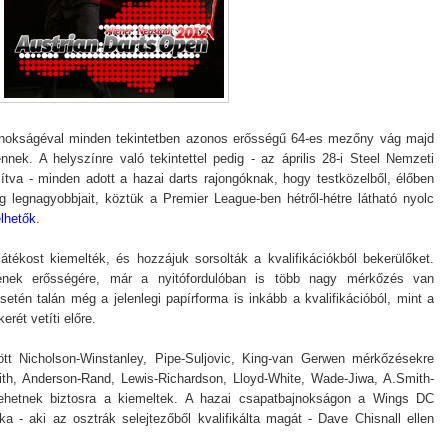
jnokságéval minden tekintetben azonos erősségű 64-es mezőny vág majd
nnek. A helyszínre való tekintettel pedig - az április 28-i Steel Nemzeti
ítva - minden adott a hazai darts rajongóknak, hogy testközelből, élőben
 legnagyobbjait, köztük a Premier League-ben hétről-hétre látható nyolc
elhetők
.
átékost kiemelték, és hozzájuk sorsolták a kvalifikációkból bekerülőket.
yének erősségére, már a nyitófordulóban is több nagy mérkőzés van
setén talán még a jelenlegi papírforma is inkább a kvalifikációból, mint a
erét vetíti előre.
tt Nicholson-Winstanley, Pipe-Suljovic, King-van Gerwen mérkőzésekre
th, Anderson-Rand, Lewis-Richardson, Lloyd-White, Wade-Jiwa, A.Smith-
hetnek biztosra a kiemeltek. A hazai csapatbajnokságon a Wings DC
a - aki az osztrák selejtezőből kvalifikálta magát - Dave Chisnall ellen