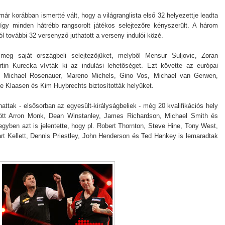
már korábban ismertté vált, hogy a világranglista első 32 helyezettje leadta
így minden hátrébb rangsorolt játékos selejtezőre kényszerült. A három
ól további 32 versenyző juthatott a verseny indulói közé.
 meg saját országbeli selejtezőjüket, melyből
Mensur Suljovic, Zoran
tin Kurecka vívták ki az indulási lehetőséget. Ezt követte az európai
an Michael Rosenauer, Mareno Michels, Gino Vos, Michael van Gerwen,
le Klaasen és Kim Huybrechts biztosították helyüket.
attak - elsősorban az egyesült-királyságbeliek - még 20 kvalifikációs hely
ött Arron Monk, Dean Winstanley, James Richardson, Michael Smith és
egyben azt is jelentette, hogy pl. Robert Thornton, Steve Hine, Tony West,
rt Kellett, Dennis Priestley, John Henderson és Ted Hankey is lemaradtak