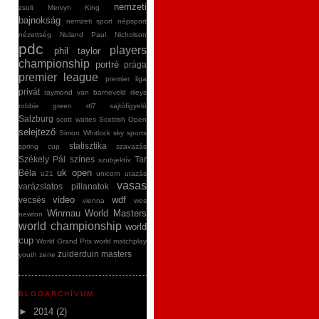
nemzeti
zsolt
Mervyn King
bajnokság
nemzeti sport
népsport
nézettség
Nuland
Paul Nicholson
pdc
players
phil taylor
championship
portré
prága
premier league
premier liga
privát
raymond van barneveld
rileys
robbie green
rtl7
sajtófigyeló
Salzburg
scott waites
Scottish Open
selejtező
Simon Whitlock
sky sports
statisztika
spring cup
szavazás
Székely Pál
színes
Tar
szubjektív
uk open
Béla
u21
unicorn
utazás
vasas
varázslatos pillanatok
video
wdf
vecsés
vienna
wes
Winmau World Masters
newton
world championship
world
cup
World Grand Prix
world matchplay
zuiderduin masters
youth
zene
BLOGARCHÍVUM
►
2014
(2)