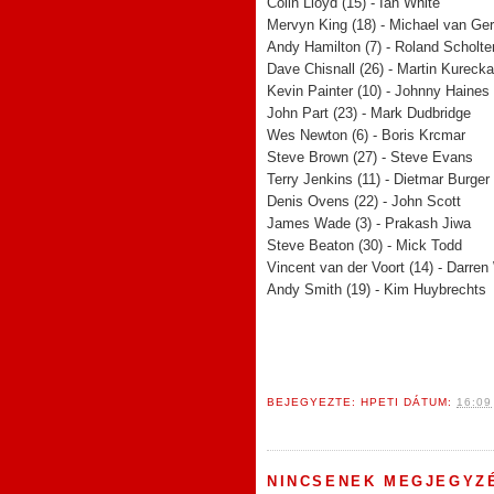
Colin Lloyd (15) - Ian White
Mervyn King (18) - Michael van Ge
Andy Hamilton (7) - Roland Scholte
Dave Chisnall (26) - Martin Kurecka
Kevin Painter (10) - Johnny Haines
John Part (23) - Mark Dudbridge
Wes Newton (6) - Boris Krcmar
Steve Brown (27) - Steve Evans
Terry Jenkins (11) - Dietmar Burger
Denis Ovens (22) - John Scott
James Wade (3) - Prakash Jiwa
Steve Beaton (30) - Mick Todd
Vincent van der Voort (14) - Darren
Andy Smith (19) - Kim Huybrechts
BEJEGYEZTE:
HPETI
DÁTUM:
16:09
NINCSENEK MEGJEGYZ