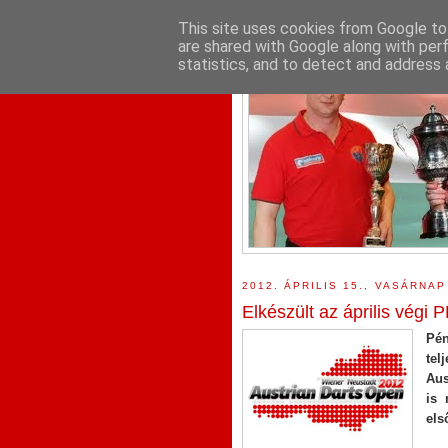
This site uses cookies from Google to 
are shared with Google along with per
statistics, and to detect and address 
2012. ÁPRILIS 15., VASÁRNAP
Elkészült az április végi
Pén
tel
Aus
is 
els