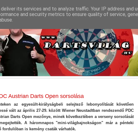
deliver its services and to analyze traffic. Your IP address and 
formance and security metrics to ensure quality of service, gen
abuse.
 PDC Austrian Darts Open sorsolása
teken az egyesült-királyságbeli selejtező lebonyolítását követően
jessé vált az április 27-29. között Wiener Neustadtban rendezendő PDC
trian Darts Open mezőnye, minek következtében a verseny sorsolását
megejtették. A háromnapos "mini-világbajnokságon" már a pénteki
ő fordulóban is kemény csaták várhatók.