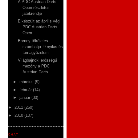
A PDC Austrian Darts
Open részletes
játékrendje
Elkészült az április végi
PDC Austrian Darts
Open...
Barney tökéletes
szombatja: 9-nyilas és
tornagyőzelem
Világbajnoki erősségű
mezőny a PDC
Austrian Darts ...
►
március
(9)
►
február
(14)
►
január
(30)
►
2011
(250)
►
2010
(107)
CHAT