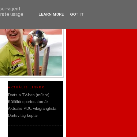
user-agent
erate usage
LEARN MORE
GOT IT
AKTUÁLIS LINKEK
Darts a TV-ben (műsor)
Külföldi sportcsatornák
Aktuális PDC világranglista
Dartsvilág képtár