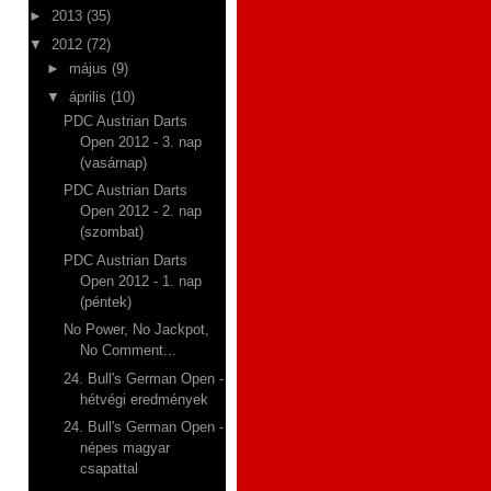
►
2013
(35)
▼
2012
(72)
►
május
(9)
▼
április
(10)
PDC Austrian Darts
Open 2012 - 3. nap
(vasárnap)
PDC Austrian Darts
Open 2012 - 2. nap
(szombat)
PDC Austrian Darts
Open 2012 - 1. nap
(péntek)
No Power, No Jackpot,
No Comment...
24. Bull's German Open -
hétvégi eredmények
24. Bull's German Open -
népes magyar
csapattal