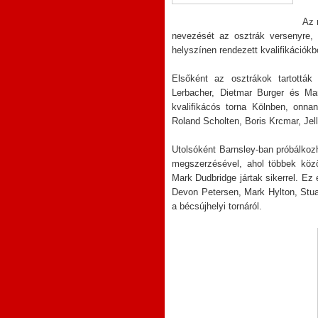
Az 
nevezését az osztrák versenyre, 
helyszínen rendezett kvalifikációkb
Elsőként az osztrákok tartották
Lerbacher, Dietmar Burger és Mar
kvalifikácós torna Kölnben, onn
Roland Scholten, Boris Krcmar, Jel
Utolsóként Barnsley-ban próbálkozh
megszerzésével, ahol többek köz
Mark Dudbridge jártak sikerrel. Ez 
Devon Petersen, Mark Hylton, Stua
a bécsújhelyi tornáról.