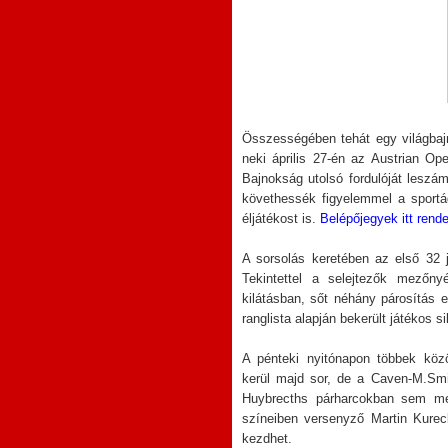
Összességében tehát egy világba
neki április 27-én az Austrian Ope
Bajnokság utolsó fordulóját leszám
követhessék figyelemmel a sportág
éljátékost is.
Belépőjegyek itt rend
A sorsolás keretében az első 32 j
Tekintettel a selejtezők mezőn
kilátásban, sőt néhány párosítás e
ranglista alapján bekerült játékos sik
A pénteki nyitónapon többek közö
kerül majd sor, de a Caven-M.Smi
Huybrecths párharcokban sem me
színeiben versenyző Martin Kureck
kezdhet.