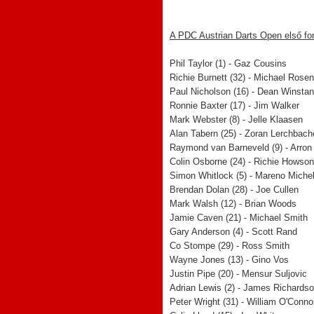
A PDC Austrian Darts Open első ford
Phil Taylor (1) - Gaz Cousins
Richie Burnett (32) - Michael Rose
Paul Nicholson (16) - Dean Winstan
Ronnie Baxter (17) - Jim Walker
Mark Webster (8) - Jelle Klaasen
Alan Tabern (25) - Zoran Lerchbach
Raymond van Barneveld (9) - Arro
Colin Osborne (24) - Richie Howson
Simon Whitlock (5) - Mareno Miche
Brendan Dolan (28) - Joe Cullen
Mark Walsh (12) - Brian Woods
Jamie Caven (21) - Michael Smith
Gary Anderson (4) - Scott Rand
Co Stompe (29) - Ross Smith
Wayne Jones (13) - Gino Vos
Justin Pipe (20) - Mensur Suljovic
Adrian Lewis (2) - James Richards
Peter Wright (31) - William O'Conno