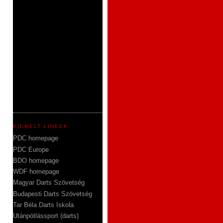
KIEMELT LINKEK
PDC homepage
PDC Europe
BDO homepage
WDF homepage
Magyar Darts Szövetség
Budapesti Darts Szövetség
Tar Béla Darts Iskola
Utánpótlássport (darts)