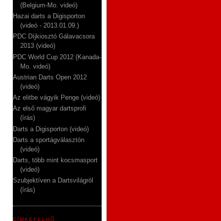
(Belgium-Mo. videó)
Hazai darts a Digisporton
(videó - 2013.01.09.)
PDC Díjkiosztó Gálavacsora
2013 (videó)
PDC World Cup 2012 (Kanada-
Mo. videó)
Austrian Darts Open 2012
(videó)
Az elitbe vágyik Penge (videó)
Az első magyar dartsprofi
(írás)
Darts a Digisporton (videó)
Darts a sportágválasztón
(videó)
Darts, több mint kocsmasport
(videó)
Szubjektíven a Dartsvilágról
(írás)
CÍMKEFELHŐ