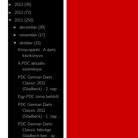
►
2013
(35)
►
2012
(72)
▼
2011
(250)
►
december
(30)
►
november
(17)
▼
október
(15)
Könyvajánló - A darts
kézikönyve
A PDC aktuális
eseményei
PDC German Darts
Classic 2011
(Gladbeck) - 2. nap ...
Egy PDC torna belülről
PDC German Darts
Classic 2011
(Gladbeck) - 1. nap ...
PDC German Darts
Classic hétvége
Gladbeck-ben - az...