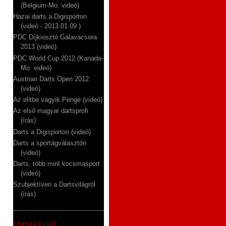
(Belgium-Mo. videó)
Hazai darts a Digisporton
(videó - 2013.01.09.)
PDC Díjkiosztó Gálavacsora
2013 (videó)
PDC World Cup 2012 (Kanada-
Mo. videó)
Austrian Darts Open 2012
(videó)
Az elitbe vágyik Penge (videó)
Az első magyar dartsprofi
(írás)
Darts a Digisporton (videó)
Darts a sportágválasztón
(videó)
Darts, több mint kocsmasport
(videó)
Szubjektíven a Dartsvilágról
(írás)
CÍMKEFELHŐ