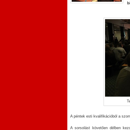
b
T
A péntek esti kvalifikációból a szom
A sorsolást követően délben kez