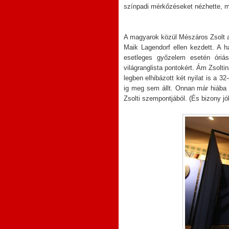
színpadi mérkőzéseket nézhette, m
A magyarok közül Mészáros Zsolt a
Maik Lagendorf ellen kezdett. A h
esetleges győzelem esetén óriási
világranglista pontokért. Ám Zsolti
legben elhibázott két nyilat is a 3
ig meg sem állt. Onnan már hiába 
Zsolti szempontjából. (És bizony jól