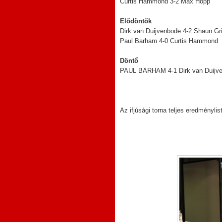
Curtis Hammond 3-2 Max Hopp
Elődöntők
Dirk van Duijvenbode 4-2 Shaun Gri
Paul Barham 4-0 Curtis Hammond
Döntő
PAUL BARHAM 4-1
Dirk van Duijv
Az ifjúsági torna teljes eredménylis