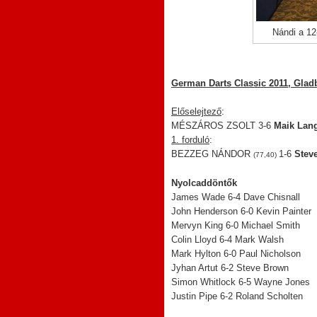
Nándi a 12
German Darts Classic 2011, Gladb
Előselejtező
:
MÉSZÁROS ZSOLT 3-6
Maik Lan
1. forduló
:
BEZZEG NÁNDOR
1-6
Stev
(77,40)
Nyolcaddöntők
James Wade 6-4 Dave Chisnall
John Henderson 6-0 Kevin Painter
Mervyn King 6-0 Michael Smith
Colin Lloyd 6-4 Mark Walsh
Mark Hylton 6-0 Paul Nicholson
Jyhan Artut 6-2 Steve Brown
Simon Whitlock 6-5 Wayne Jones
Justin Pipe 6-2 Roland Scholten