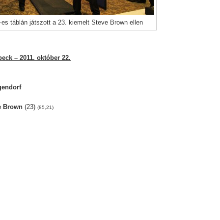
-es táblán játszott a 23. kiemelt Steve Brown ellen
eck – 2011. október 22.
gendorf
e Brown
(23)
(85,21)