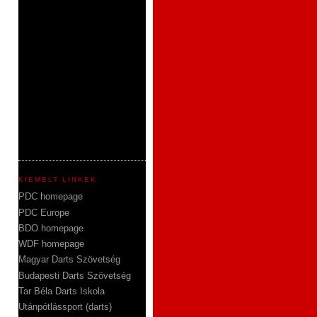
KIEMELT LINKEK
PDC homepage
PDC Europe
BDO homepage
WDF homepage
Magyar Darts Szövetség
Budapesti Darts Szövetség
Tar Béla Darts Iskola
Utánpótlássport (darts)