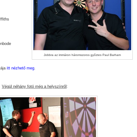
ffiths
enbode
Jobbra az immáron háromszoros győztes Paul Barham
tája
itt nézhető meg
.
Végül néhány fotó még a helyszínről
: