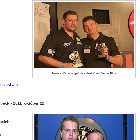
James Wade a győztes (balra) és Justin Pipe
t olvasható
.
eck - 2011. október 22.
nsink
r
e