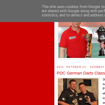
This site uses cookies from Google to 
are shared with Google along with per
statistics, and to detect and address 
2011. OKTÓBER 22., SZOMBAT
PDC German Darts Classi
J
s
P
e
n
m