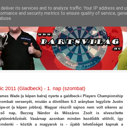
deliver its services and to analyze traffic. Your IP address and 
formance and security metrics to ensure quality of service, gen
abuse.
c 2011 (Gladbeck) - 1. nap (szombat)
ames Wade (a képen balra) nyerte a galdbeck-i Players Championship
zombati versenyét, miután a döntőben 6-3 arányban legyőzte Justin
ipe-ot (a képen jobbra). Magyar részről sajnos nem volt sikeres az
lső nap, Bezzeg Nándor és Mészáros Zsolt is elveszítette
yitómérkőzését. Vasárnap azonban minden kezdődik elölről, így
indenki - köztük a magyarok is - újabb lehetőséget kapnak a