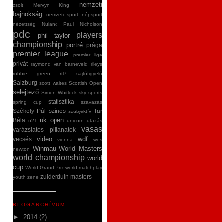
nemzeti
zsolt
Mervyn King
bajnokság
nemzeti sport
népsport
nézettség
Nuland
Paul Nicholson
pdc
players
phil taylor
championship
portré
prága
premier league
premier liga
privát
raymond van barneveld
rileys
robbie green
rtl7
sajtófigyeló
Salzburg
scott waites
Scottish Open
selejtező
Simon Whitlock
sky sports
statisztika
spring cup
szavazás
Székely Pál
színes
Tar
szubjektív
uk open
Béla
u21
unicorn
utazás
vasas
varázslatos pillanatok
video
wdf
vecsés
vienna
wes
Winmau World Masters
newton
world championship
world
cup
World Grand Prix
world matchplay
zuiderduin masters
youth
zene
BLOGARCHÍVUM
►
2014
(2)