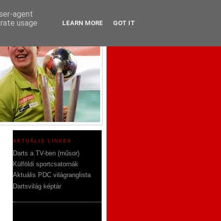
user-agent
erate usage
LEARN MORE
GOT IT
AKTUÁLIS LINKEK
Darts a TV-ben (műsor)
Külföldi sportcsatornák
Aktuális PDC világranglista
Dartsvilág képtár