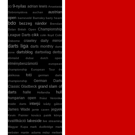
9-nyilas
adrian lewis
3D
Anastasia
austrian
Dobromyslova
auchan
open
barneveld
Barnsley
barry hearn
bdo
bezzeg nándor
Brendan
Championship
Dolan
British Open
cikk
League Darts
colin lloyd
Colin
crawley
daily mirror
Osborne
darts liga
darts monthly
darts
dartsblog
dartsvilag
derby
zone
dömsöd
dubai
dutch open
élménybeszámoló
european
championship
European Tour
év
fotó
játékosa
german darts
German Darts
championship
grand slam of
Classic
Gladbeck
darts
hull
halle
Hollandia
hungarian open
Ihász Veronika
interjú
inside darts
ivády gábor
James Wade
jegyek
jamie caven
Kevin Painter
kovács patrik
könyv
lakeside
kvalifikáció
live streaming
Magyar Kupa
mark dudbridge
mark
webster
martin adams
mdsz
melisek