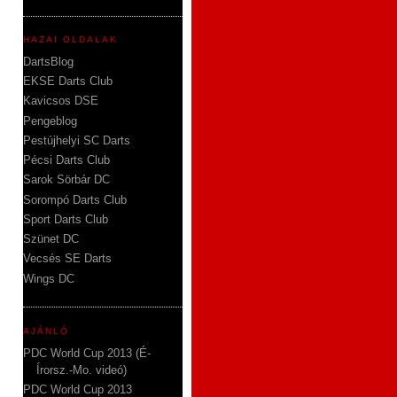
HAZAI OLDALAK
DartsBlog
EKSE Darts Club
Kavicsos DSE
Pengeblog
Pestújhelyi SC Darts
Pécsi Darts Club
Sarok Sörbár DC
Sorompó Darts Club
Sport Darts Club
Szünet DC
Vecsés SE Darts
Wings DC
AJÁNLÓ
PDC World Cup 2013 (É-
Írorsz.-Mo. videó)
PDC World Cup 2013