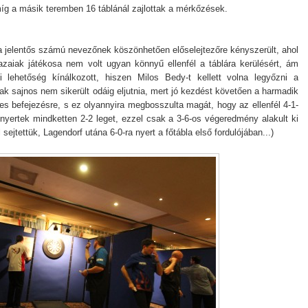
íg a másik teremben 16 táblánál zajlottak a mérkőzések.
 jelentős számú nevezőnek köszönhetően előselejtezőre kényszerült, ahol
azaiak játékosa nem volt ugyan könnyű ellenfél a táblára kerülésért, ám
 lehetőség kínálkozott, hiszen Milos Bedy-t kellett volna legyőzni a
nak sajnos nem sikerült odáig eljutnia, mert jó kezdést követően a harmadik
2-es befejezésre, s ez olyannyira megbosszulta magát, hogy az ellenfél 4-1-
nyertek mindketten 2-2 leget, ezzel csak a 3-6-os végeredmény alakult ki
 sejtettük, Lagendorf utána 6-0-ra nyert a főtábla első fordulójában...)