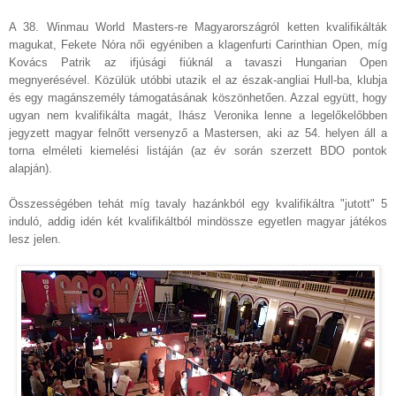
A 38. Winmau World Masters-re Magyarországról ketten kvalifikálták
magukat, Fekete Nóra női egyéniben a klagenfurti Carinthian Open, míg
Kovács Patrik az ifjúsági fiúknál a tavaszi Hungarian Open
megnyerésével. Közülük utóbbi utazik el az észak-angliai Hull-ba, klubja
és egy magánszemély támogatásának köszönhetően. Azzal együtt, hogy
ugyan nem kvalifikálta magát, Ihász Veronika lenne a legelőkelőbben
jegyzett magyar felnőtt versenyző a Mastersen, aki az 54. helyen áll a
torna elméleti kiemelési listáján (az év során szerzett BDO pontok
alapján).
Összességében tehát míg tavaly hazánkból egy kvalifikáltra "jutott" 5
induló, addig idén két kvalifikáltból mindössze egyetlen magyar játékos
lesz jelen.