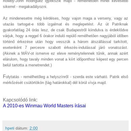
Rowby-John Rodriguez igyekszik majd - remélhetően minél kevesebb
sikerrel - megakadályozni.
Az mindenesetre még kérdéses, hogy vajon maga a verseny, vagy az
utazás tartogat-e több izgalmat és meglepetést. Az út Patriknak
gyakorlatilag 24 órás lesz, de csak Budapestről kiindulva is érdeklődve
várjuk, hogy a reggel 6 órakor induló repülő remélhetően nagyjából időben
történő érkezése után hogy vesszük a három átszállással tarkított,
esetenként 7 percesre szabott érkezés-indulással járó vonatozást.
(Akinek a MÁV-ot ismerve ez eleve reménytelennek tűnik, annak azért
elárulom, hogy tavaly minden vonat a kiírt időponthoz képest egy percen
belül tartotta a menetrendet.)
F
olytatás - remélhetőleg a helyszínről - szerda este várható. Patrik első
mérkőzését csütörtökön (tág határokkal) dél körül vívja majd.
Kapcsolódó link:
A 2010-es Winmau World Masters írásai
hpeti
dátum:
2:00