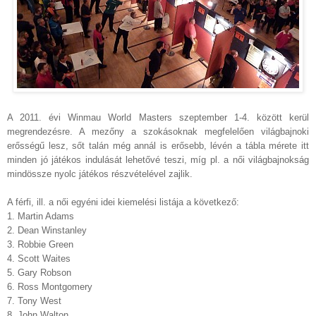
A 2011. évi Winmau World Masters szeptember 1-4. között kerül
megrendezésre.
A mezőny a szokásoknak megfelelően világbajnoki
erősségű lesz, sőt talán még annál is erősebb, lévén a tábla mérete itt
minden jó játékos indulását lehetővé teszi, míg pl. a női világbajnokság
mindössze nyolc játékos részvételével zajlik.
A férfi, ill. a női egyéni idei kiemelési listája a következő:
1. Martin Adams
2
. Dean Winstanley
3. Robbie Green
4. Scott Waites
5. Gary Robson
6. Ross Montgomery
7. Tony West
8. John Walton