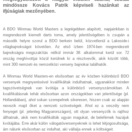
mindössze Kovács Patrik képviseli hazánkat az
ifjúságiak mezőnyében.
A BDO Winmau World Masters a legrégebben alapított, napjainkban is
megrendezett kiemelt darts torna, amely jelentőségében is csupán a
második helyre szorul a BDO berkein belül, közvetlenül a Lakeside-i
világbajnokságot követően. Az első ízben 1974-ben megrendezett
bajnokságra megszakítás nélkül immár 38. alkalommal kerül sor. 72
ország meghívottjai közül kerülnek ki a résztvevők, akik között több,
mint 300 nemzeti és nemzetközi verseny bajnokai találhatók.
A Winmau World Masters-en elsősorban az év közben különböző BDO
versenyek megnyerésével kvalifikáltak indulhatnak, ugyanakkor minden
tagszövetségnek van kvótája a különböző versenyszámokban. A
kvalifikálásnak tehát elsősorban azon országokban van jelentősége (pl.
Hollandiában), ahol sokan szerepelnek sikeresen, hiszen csak az alapján
nevezik majd őket a nemzeti szövetségek. Ahol ez a veszély nem
fenyeget (pl. jelenleg Magyarországon), ott olyan versenyzők is rajthoz
állhatnak, akik nem kvalifikálták ugyan magukat, de beleférnek hazájuk
kvótájába. Erre akár külön válogatóversenyeknek is lehet létjogosultsága,
ám nálunk elsősorban az indulhat, aki vállalja ennek a költségeit.