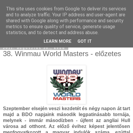
This site uses cookies from Google to deliver its services
and to analyze traffic. Your IP address and user-agent are
shared with Google along with performance and security
metrics to ensure quality of service, generate usage
statistics, and to detect and address abuse.
LEARN MORE
GOT IT
2011. augusztus 30., kedd
38. Winmau World Masters - előzetes
Szeptember elsején veszi kezdetét és négy napon át tart
majd a BDO napjaink második legpatinásabb tornája,
melynek - immár másodízben - újfent az angliai Hull
városa ad otthont. Az előző évihez képest jelentősen
megfogyatkozott a magyar indulók száma, ezúttal