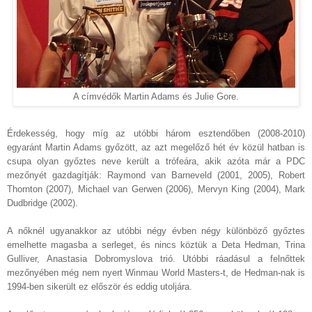
A címvédők Martin Adams és Julie Gore.
Érdekesség, hogy míg az utóbbi három esztendőben (2008-2010)
egyaránt Martin Adams győzött, az azt megelőző hét év közül hatban is
csupa olyan győztes neve került a trófeára, akik azóta már a PDC
mezőnyét gazdagítják: Raymond van Barneveld (2001, 2005), Robert
Thornton (2007), Michael van Gerwen (2006), Mervyn King (2004), Mark
Dudbridge (2002).
A nőknél ugyanakkor az utóbbi négy évben négy különböző győztes
emelhette magasba a serleget, és nincs köztük a Deta Hedman, Trina
Gulliver, Anastasia Dobromyslova trió. Utóbbi ráadásul a felnőttek
mezőnyében még nem nyert Winmau World Masters-t, de Hedman-nak is
1994-ben sikerült ez először és eddig utoljára.