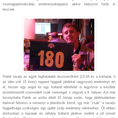
csomagoptimalizálás eredményeképpen), akkor helyszíni fotók is
lesznek.
Patrik tavaly az egyik legfiatalabb résztvevőként (13-18 év a korhatár, ő
az idén volt 15 éves) roppant higgadt játékkal nagyszerű eredményt ért
el, hiszen egy angol és egy holland ellenfelet is legyőzve a későbbi
ezüstérmestől szenvedett csak vereséget, s végzett a 9. helyen. Azt már
bizonyította Patrik az azóta eltelt 10 hónap során, hogy játéktudásban
bárkivel felveszi a versenyt a jelenlévők közül, így már "csak" a tavalyi
higgadtsága szükséges egy újabb szép eredmény eléréséhez. Őt ebben
elsősorban a hazaiak és néhány holland játékos mellett a jól ismert