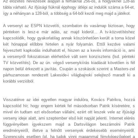
Az előzetes nevezések alapján a férfiaknál 256-os, a hölgyeknél 128-as
tábla várható. Az ifjúsági fiúknál épphogy átlépi az indulók száma a 64-et,
így a néhányan a 128-ból, a többség a 64-ből kezdi meg majd a játékot.
A versenyt az ESPN közvetíti, szombaton és vasárnap biztosan, hogy
pénteken is lesz-e már adás, az majd kiderül...
A tv-közvetítéshez
kapcsolódik, hogy gyakorlatilag annak köszönhetően került a torna közel
két hónappal előbbre hirtelen a nyár folyamán. Ettől kezdve valami
fejvesztett kapkodás indulhatott el, hiszen az a kevés információ is, ami
a versenyről fokozatosan elérhetővé vált sem konzisztens (lsd. pénteki
TV közvetítés). De az ún. végső versenykiírás kiadását követően is fél
napon belül érkezett a javítás. Csupán a szokások szerint a Masters-zel
párhuzamosan rendezett Lakeside-i világbajnoki selejtező maradt ki a
korábbi verzióból.
Visszatérve az idei egyetlen magyar indulóra, Kovács Patrikra, hozzá
kapcsolód hír, hogy engem kértek fel másodsorban Patrik kíséretére, s
mivel én tudtam ezt elsősorban vállalni, ezért ott leszek vele az ifjúsági
verseny ideje alatt, ami szeptember első két napját jelenti. Internet elérés
függvényében igyekszem majd a Dartsvilágon beszámolni Patrik
eredményeiről, illetve a felnőtt versenyek érdekesebb eseményeiről.
Szerencsés esetben (pl. ha tudok vinni magammal fényképezőgépet a