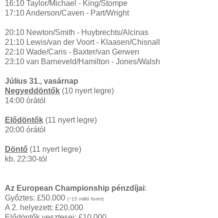
16:10 Taylor/Michael - King/Stompe
17:10 Anderson/Caven - Part/Wright
20:10 Newton/Smith - Huybrechts/Alcinas
21:10 Lewis/van der Voort - Klaasen/Chisnall
22:10 Wade/Caris - Baxter/van Gerwen
23:10 van Barneveld/Hamilton - Jones/Walsh
Július
31., vasárnap
Negyeddöntők
(10 nyert legre)
14:00 órától
Elődöntők
(11 nyert legre)
20:00 órától
Döntő
(11 nyert legre)
kb. 22:30-tól
Az European Championship pénzdíjai
:
Győztes: £50.000
(~15 millió forint)
A 2. helyezett: £20.000
Elődöntők vesztesei: £10.000