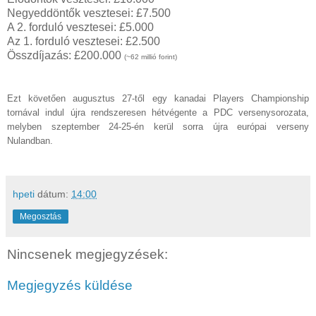
Negyeddöntők vesztesei: £7.500
A 2. forduló vesztesei: £5.000
Az 1. forduló vesztesei: £2.500
Összdíjazás: £200.000
(~62 millió forint)
Ezt követően augusztus 27-től egy kanadai Players Championship
tornával indul újra rendszeresen hétvégente a PDC versenysorozata,
melyben szeptember 24-25-én kerül sorra újra európai verseny
Nulandban.
hpeti
dátum:
14:00
Megosztás
Nincsenek megjegyzések:
Megjegyzés küldése