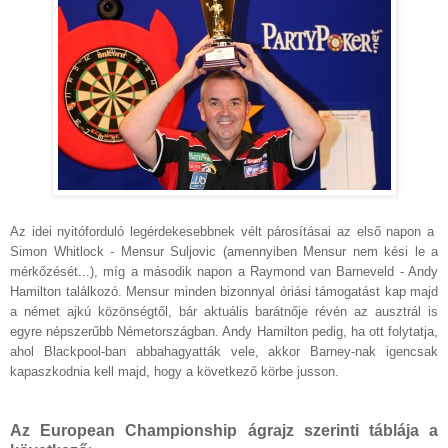
Az idei nyitóforduló legérdekesebbnek vélt párosításai az első napon a
Simon Whitlock - Mensur Suljovic (amennyiben Mensur nem kési le a
mérkőzését...), míg a második napon a Raymond van Barneveld - Andy
Hamilton találkozó. Mensur minden bizonnyal óriási támogatást kap majd
a német ajkú közönségtől, bár aktuális barátnője révén az ausztrál is
egyre népszerűbb Németországban. Andy Hamilton pedig, ha ott folytatja,
ahol Blackpool-ban abbahagyatták vele, akkor Barney-nak igencsak
kapaszkodnia kell majd, hogy a következő körbe jusson.
Az European Championship ágrajz szerinti táblája a