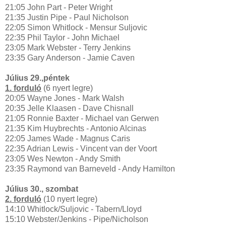
21:05 John Part - Peter Wright
21:35 Justin Pipe - Paul Nicholson
22:05 Simon Whitlock - Mensur Suljovic
22:35 Phil Taylor - John Michael
23:05 Mark Webster - Terry Jenkins
23:35 Gary Anderson - Jamie Caven
Július
29
.,péntek
1. forduló
(6 nyert legre)
20:05 Wayne Jones - Mark Walsh
20:35 Jelle Klaasen - Dave Chisnall
21:05 Ronnie Baxter - Michael van Gerwen
21:35 Kim Huybrechts - Antonio Alcinas
22:05 James Wade - Magnus Caris
22:35 Adrian Lewis - Vincent van der Voort
23:05 Wes Newton - Andy Smith
23:35 Raymond van Barneveld - Andy Hamilton
Július
30., szombat
2. forduló
(10 nyert legre)
14:10 Whitlock/Suljovic - Tabern/Lloyd
15:10 Webster/Jenkins - Pipe/Nicholson