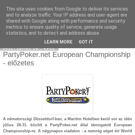
This site uses cookies from Google to deliver its services
and to analyze traffic. Your IP address and user-agent are
shared with Google along with performance and security
metrics to ensure quality of service, generate usage
statistics, and to detect and address abuse.
LEARN MORE
GOT IT
2011. július 26., kedd
PartyPoker.net European Championship
- előzetes
A németországi Düsseldorf-ban, a Maritim Hotelben kerül sor az idén
július 28-31. között a PartyPoker.net által támogatott European
Championship-re. A négynapos viadalon - a nemrég véget ért World