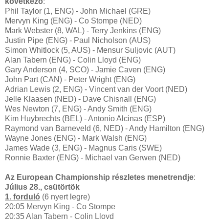
következő
:
Phil Taylor (1, ENG) - John Michael (GRE)
Mervyn King (ENG) - Co Stompe (NED)
Mark Webster (8, WAL) - Terry Jenkins (ENG)
Justin Pipe (ENG) - Paul Nicholson (AUS)
Simon Whitlock (5, AUS) - Mensur Suljovic (AUT)
Alan Tabern (ENG) - Colin Lloyd (ENG)
Gary Anderson (4, SCO) - Jamie Caven (ENG)
John Part (CAN) - Peter Wright (ENG)
Adrian Lewis (2, ENG) - Vincent van der Voort (NED)
Jelle Klaasen (NED) - Dave Chisnall (ENG)
Wes Newton (7, ENG) - Andy Smith (ENG)
Kim Huybrechts (BEL) - Antonio Alcinas (ESP)
Raymond van Barneveld (6, NED) - Andy Hamilton (ENG)
Wayne Jones (ENG) - Mark Walsh (ENG)
James Wade (3, ENG) - Magnus Caris (SWE)
Ronnie Baxter (ENG) - Michael van Gerwen (NED)
Az European Championship részletes menetrendje
:
Július 28., csütörtök
1. forduló
(6 nyert legre)
20:05 Mervyn King - Co Stompe
20:35 Alan Tabern - Colin Lloyd