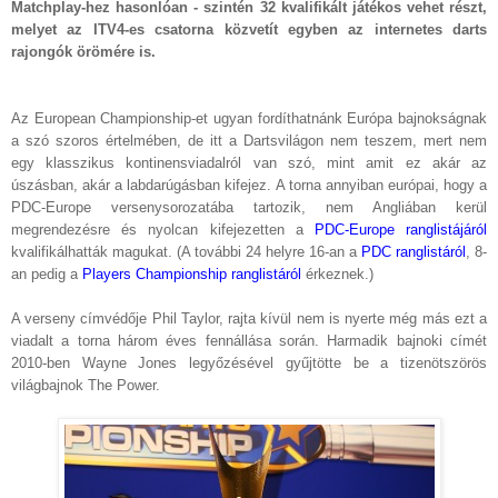
Matchplay-hez hasonlóan - szintén 32 kvalifikált játékos vehet részt,
melyet az ITV4-es csatorna közvetít egyben az internetes darts
rajongók örömére is.
Az European Championship-et ugyan fordíthatnánk Európa bajnokságnak
a szó szoros értelmében, de itt a Dartsvilágon nem teszem, mert nem
egy klasszikus kontinensviadalról van szó, mint amit ez akár az
úszásban, akár a labdarúgásban kifejez. A torna annyiban európai, hogy a
PDC-Europe versenysorozatába tartozik, nem Angliában kerül
megrendezésre és nyolcan kifejezetten a
PDC-Europe ranglistájáról
kvalifikálhatták magukat. (A további 24 helyre 16-an a
PDC ranglistáról
, 8-
an pedig a
Players Championship ranglistáról
érkeznek.)
A verseny címvédője Phil Taylor, rajta kívül nem is nyerte még más ezt a
viadalt a torna három éves fennállása során. Harmadik bajnoki címét
2010-ben Wayne Jones legyőzésével gyűjtötte be a tizenötszörös
világbajnok The Power.